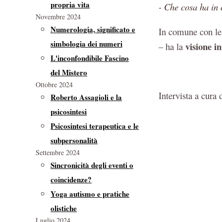
propria vita
- Che cosa ha in
Novembre 2024
Numerologia, significato e
In comune con le 
simbologia dei numeri
visione i
– ha la
L'inconfondibile Fascino
del Mistero
Ottobre 2024
Intervista a cura
Roberto Assagioli e la
psicosintesi
Psicosintesi terapeutica e le
subpersonalità
Settembre 2024
Sincronicità degli eventi o
coincidenze?
Yoga autismo e pratiche
olistiche
Luglio 2024