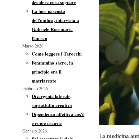
decidere cosa sognare
La luce nascosta
dell'ombra, intervista a
Gabriele Rosemarie
Paulsen
Marzo 2026
Come leggere i Tarocchi
Femminino sacro, in
principio era il
matriarcato
Febbraio 2026
Divergente laterale,
soprattutto creativo
Dipendenza affettiva cos'è
e come uscirne
Gennaio 2026
medicina ant
La
Sai osservare il cielo