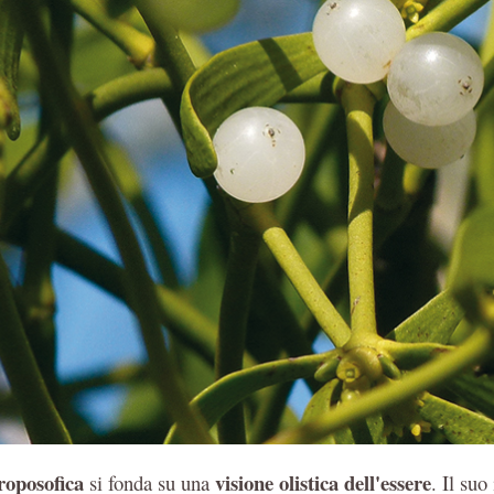
roposofica
visione olistica dell'essere
si fonda su una
. Il suo