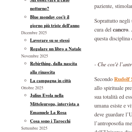
paziente, stimola
notturno?
Blue monday cos'è il
Soprattutto negli
giorno più triste dell'anno
cancro
cura del
.
Dicembre 2025
questa disciplina
Lavorare su se stessi
Regalare un libro a Natale
Novembre 2025
Rebirthing, dalla nascita
- Che cos'è l’ant
alla rinascita
Rudolf 
Secondo
La campagna in città
allo spirituale pr
Ottobre 2025
Julius Evola nella
sua totalità ed es
Mitteleuropa, intervista a
umana esiste e viv
Emanuele La Rosa
deve guardare l’U
Cosa sono i Tarocchi
l’antroposofia me
Settembre 2025
dell’Universo div