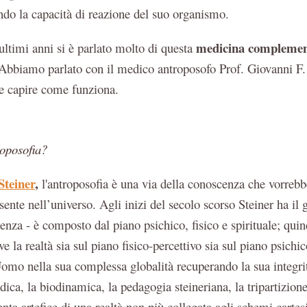
ndo la capacità di reazione del suo organismo.
medicina complemen
 ultimi anni si è parlato molto di questa
 Abbiamo parlato con il medico antroposofo Prof. Giovanni F. 
 e capire come funziona.
roposofia?
Steiner
,
l'antroposofia è una via della conoscenza che vorrebb
esente nell’universo. Agli inizi del secolo scorso Steiner ha il
senza - è composto dal piano psichico, fisico e spirituale; qui
e la realtà sia sul piano fisico-percettivo sia sul piano psich
omo nella sua complessa globalità recuperando la sua integri
dica, la biodinamica, la pedagogia steineriana, la tripartizion
enta artefice di una realtà non più collegata agli schemi carte