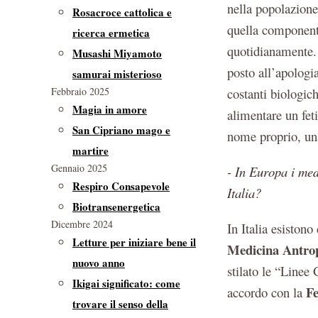
nella popolazione
Rosacroce cattolica e
quella componente 
ricerca ermetica
quotidianamente
Musashi Miyamoto
posto all’apologi
samurai misterioso
Febbraio 2025
costanti biologic
Magia in amore
alimentare un fet
San Cipriano mago e
nome proprio, una
martire
Gennaio 2025
- In Europa i med
Respiro Consapevole
Italia?
Biotransenergetica
Dicembre 2024
In Italia esistono
Letture per iniziare bene il
Medicina Antro
nuovo anno
stilato le “Linee
Ikigai significato: come
Fe
accordo con la
trovare il senso della