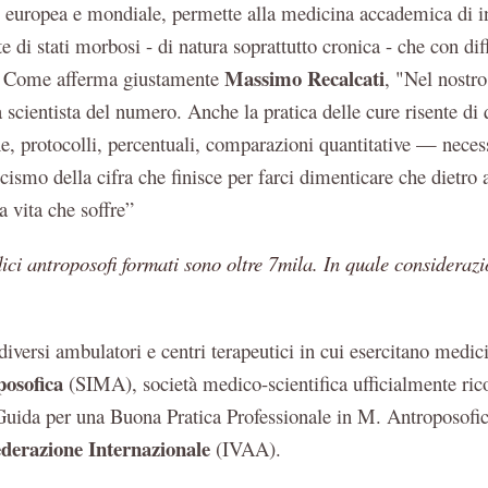
 europea e mondiale, permette alla medicina accademica di in
di stati morbosi - di natura soprattutto cronica - che con diff
Massimo Recalcati
. Come afferma giustamente
, "Nel nostro
a scientista del numero. Anche la pratica delle cure risente
he, protocolli, percentuali, comparazioni quantitative — necess
icismo della cifra che finisce per farci dimenticare che dietr
 vita che soffre”
ici antroposofi formati sono oltre 7mila. In quale consideraz
 diversi ambulatori e centri terapeutici in cui esercitano medic
posofica
(SIMA), società medico-scientifica ufficialmente ri
 Guida per una Buona Pratica Professionale in M. Antroposofic
derazione Internazionale
(IVAA).