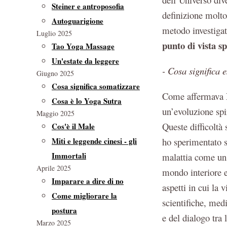
Steiner e antroposofia
definizione molto
Autoguarigione
metodo investigati
Luglio 2025
punto di vista s
Tao Yoga Massage
Un'estate da leggere
- Cosa significa 
Giugno 2025
Cosa significa somatizzare
Come affermava
Cosa è lo Yoga Sutra
un’evoluzione spir
Maggio 2025
Queste difficoltà 
Cos'è il Male
Miti e leggende cinesi - gli
ho sperimentato s
Immortali
malattia come un 
Aprile 2025
mondo interiore e
Imparare a dire di no
aspetti in cui la
Come migliorare la
scientifiche, med
postura
e del dialogo tra
Marzo 2025