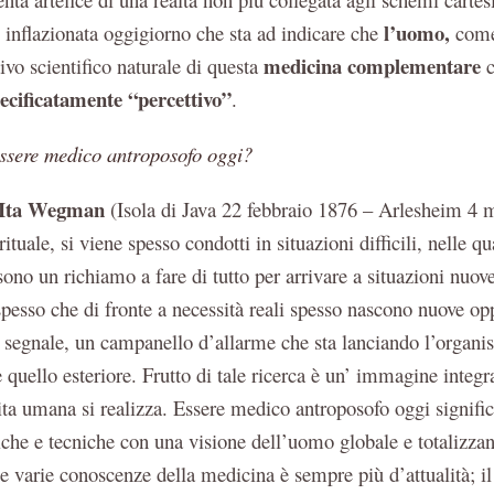
l’uomo,
 inflazionata oggigiorno che sta ad indicare che
come
medicina complementare
vo scientifico naturale di questa
pecificatamente “percettivo”
.
essere medico antroposofo oggi?
Ita Wegman
(Isola di Java 22 febbraio 1876 – Arlesheim 4 m
ituale, si viene spesso condotti in situazioni difficili, nelle q
sono un richiamo a fare di tutto per arrivare a situazioni nuov
pesso che di fronte a necessità reali spesso nascono nuove op
segnale, un campanello d’allarme che sta lanciando l’organis
 quello esteriore. Frutto di tale ricerca è un’ immagine integr
 vita umana si realizza. Essere medico antroposofo oggi signifi
iche e tecniche con una visione dell’uomo globale e totalizzan
 le varie conoscenze della medicina è sempre più d’attualità; i