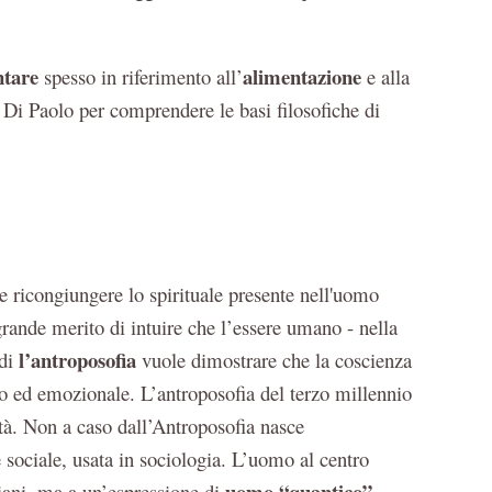
tare
alimentazione
spesso in riferimento all’
e alla
Di Paolo per comprendere le basi filosofiche di
e ricongiungere lo spirituale presente nell'uomo
 grande merito di intuire che l’essere umano - nella
l’antroposofia
ndi
vuole dimostrare che la coscienza
ico ed emozionale. L’antroposofia del terzo millennio
tà. Non a caso dall’Antroposofia nasce
e sociale, usata in sociologia. L’uomo al centro
uomo “quantico”
siani, ma a un’espressione di
,