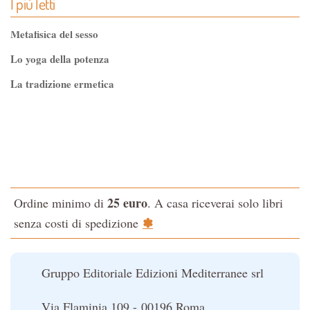
I più letti
Metafisica del sesso
Lo yoga della potenza
La tradizione ermetica
Tao-Tê-Ching di Lao-tze
La via dello Zen
Testo classico di medicina interna dell'Imperatore Giallo
L'evoluzione interiore dell'uomo
25 euro
Ordine minimo di
. A casa riceverai solo libri
La Cabala
✽
senza costi di spedizione
Il potere del serpente
Le religioni del Tibet
Gruppo Editoriale Edizioni Mediterranee srl
Via Flaminia 109 - 00196 Roma