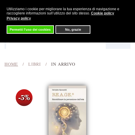
Utilizziamo i cookie per migliorare la tua esperienza di navigazione e
Skip to main content
raccogliere informazioni sull’utilizzo del sito stesso.
Cookie policy
Privacy policy
Permetti l'uso dei cookies
No, grazie
Menu
Cerca
HOME
LIBRI
IN ARRIVO