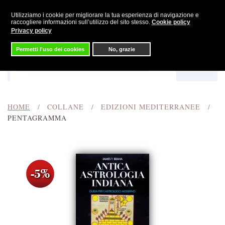
Utilizziamo i cookie per migliorare la tua esperienza di navigazione e
Skip to main content
raccogliere informazioni sull’utilizzo del sito stesso.
Cookie policy
Privacy policy
Permetti l'uso dei cookies
No, grazie
Menu
Cerca
HOME
COLLANE
EDIZIONI MEDITERRANEE
PENTAGRAMMA