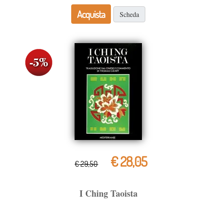
Acquista
Scheda
€ 28,05
€ 29,50
I Ching Taoista