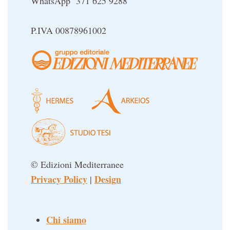
WhatsApp 371 625 9288
Sapere d'Oriente
Simbolica Massonica
P.IVA 00878961002
UFO
Un libro per Sempre
© Edizioni Mediterranee
Privacy Policy
Design
|
Chi siamo