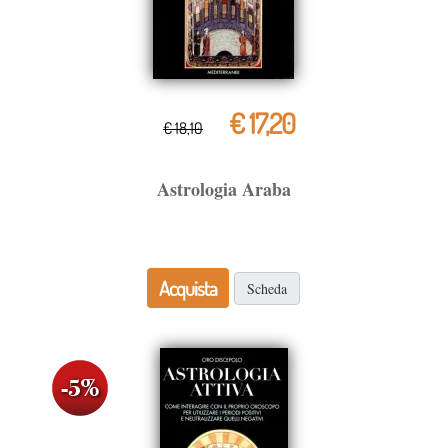
€ 17,20
€ 18,10
Astrologia Araba
Acquista
Scheda