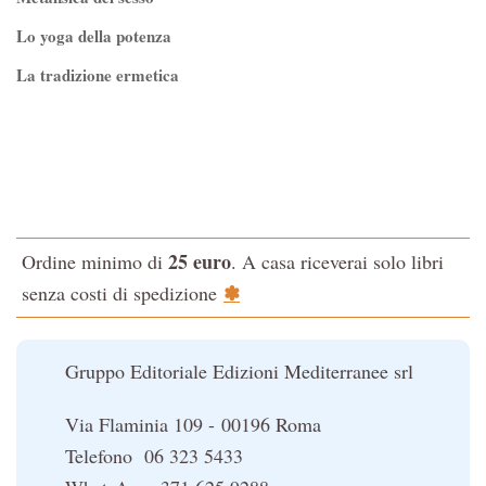
Controluce
Lo yoga della potenza
Esoterismo e Alchimia
La tradizione ermetica
I consigli del medico
Tao-Tê-Ching di Lao-tze
I manuali di Edgar Cayce
La via dello Zen
Iniziazione
Testo classico di medicina interna dell'Imperatore Giallo
L'Altra Medicina
L'evoluzione interiore dell'uomo
L'Opera Segreta
25 euro
Ordine minimo di
. A casa riceverai solo libri
La Fonte del Benessere
La Cabala
✽
senza costi di spedizione
Nonsoloscienza
Il potere del serpente
Nuova Biblioteca Ermetica
Le religioni del Tibet
Gruppo Editoriale Edizioni Mediterranee srl
Opere di Julius Evola
Orizzonti dello Spirito
Via Flaminia 109 - 00196 Roma
Pentagramma
Telefono 06 323 5433
Poteri della Mente