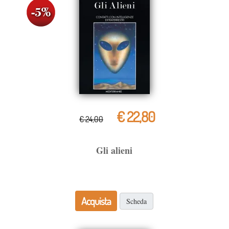
€ 22,80
€ 24,00
Gli alieni
Acquista
Scheda