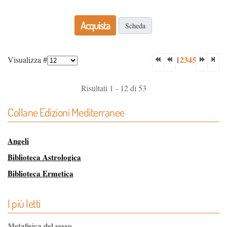
Acquista
Scheda
2
3
4
5
Visualizza #
1
Risultati 1 - 12 di 53
Collane Edizioni Mediterranee
Angeli
Biblioteca Astrologica
Biblioteca Ermetica
Biblioteca Magica
I più letti
Biblioteca dei Misteri
Classici dell'Occulto
Metafisica del sesso