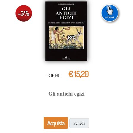
€ 15,20
€ 16,00
Gli antichi egizi
Acquista
Scheda