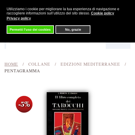
Utilizziamo i cookie per migliorare la tua esperienza di navigazione e
Skip to main content
raccogliere informazioni sull’utilizzo del sito stesso.
Cookie policy
Privacy policy
Permetti l'uso dei cookies
No, grazie
Menu
Cerca
HOME
COLLANE
EDIZIONI MEDITERRANEE
PENTAGRAMMA