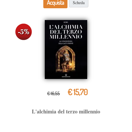
Acquista
Scheda
€ 15,70
€ 16,55
L'alchimia del terzo millennio