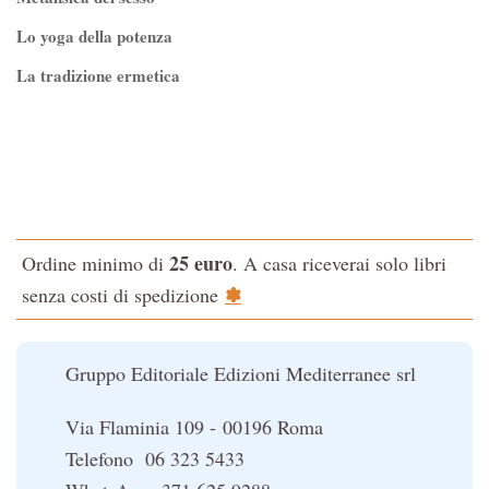
Controluce
Lo yoga della potenza
Esoterismo e Alchimia
La tradizione ermetica
I consigli del medico
Tao-Tê-Ching di Lao-tze
I manuali di Edgar Cayce
La via dello Zen
Iniziazione
Testo classico di medicina interna dell'Imperatore Giallo
L'Altra Medicina
L'evoluzione interiore dell'uomo
L'Opera Segreta
25 euro
Ordine minimo di
. A casa riceverai solo libri
La Fonte del Benessere
La Cabala
✽
senza costi di spedizione
Nonsoloscienza
Il potere del serpente
Nuova Biblioteca Ermetica
Le religioni del Tibet
Gruppo Editoriale Edizioni Mediterranee srl
Opere di Julius Evola
Orizzonti dello Spirito
Via Flaminia 109 - 00196 Roma
Pentagramma
Telefono 06 323 5433
Poteri della Mente