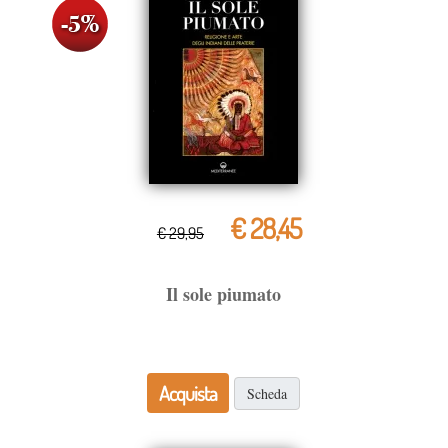
€ 28,45
€ 29,95
Il sole piumato
Acquista
Scheda