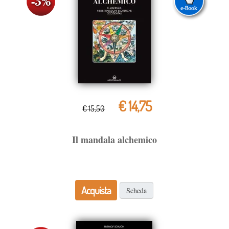
€ 14,75
€ 15,50
Il mandala alchemico
Acquista
Scheda