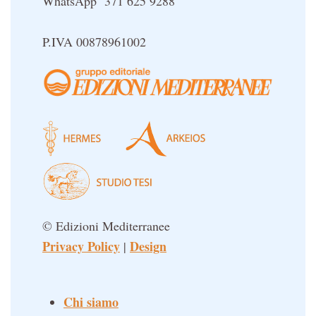
WhatsApp 371 625 9288
Sapere d'Oriente
Simbolica Massonica
P.IVA 00878961002
UFO
Un libro per Sempre
© Edizioni Mediterranee
Privacy Policy
Design
|
Chi siamo