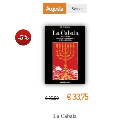
Acquista
Scheda
€ 33,75
€ 35,50
La Cabala