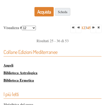
Acquista
Scheda
1
2
4
5
Visualizza #
3
Risultati 25 - 36 di 53
Collane Edizioni Mediterranee
Angeli
Biblioteca Astrologica
Biblioteca Ermetica
Biblioteca Magica
I più letti
Biblioteca dei Misteri
Classici dell'Occulto
Metafisica del sesso