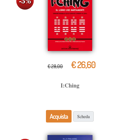
€ 26,60
€ 28,00
I:Ching
Acquista
Scheda