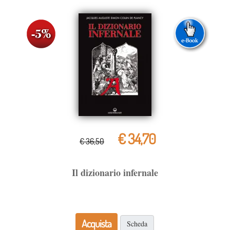
€ 34,70
€ 36,50
Il dizionario infernale
Acquista
Scheda