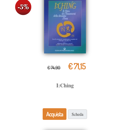
€ 71,15
€ 74,90
I:Ching
Acquista
Scheda