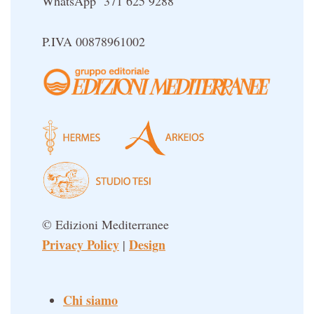
WhatsApp 371 625 9288
Sapere d'Oriente
Simbolica Massonica
P.IVA 00878961002
UFO
Un libro per Sempre
© Edizioni Mediterranee
Privacy Policy
Design
|
Chi siamo