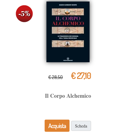
€ 27,10
€ 28,50
Il Corpo Alchemico
Acquista
Scheda