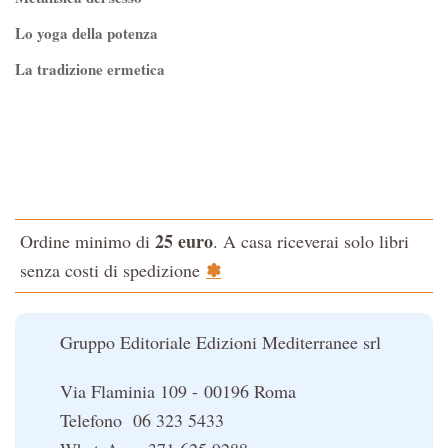
Controluce
Lo yoga della potenza
Esoterismo e Alchimia
La tradizione ermetica
I consigli del medico
Tao-Tê-Ching di Lao-tze
I manuali di Edgar Cayce
La via dello Zen
Iniziazione
Testo classico di medicina interna dell'Imperatore Giallo
L'Altra Medicina
L'evoluzione interiore dell'uomo
L'Opera Segreta
25 euro
Ordine minimo di
. A casa riceverai solo libri
La Fonte del Benessere
La Cabala
✽
senza costi di spedizione
Nonsoloscienza
Il potere del serpente
Nuova Biblioteca Ermetica
Le religioni del Tibet
Gruppo Editoriale Edizioni Mediterranee srl
Opere di Julius Evola
Orizzonti dello Spirito
Via Flaminia 109 - 00196 Roma
Pentagramma
Telefono 06 323 5433
Poteri della Mente