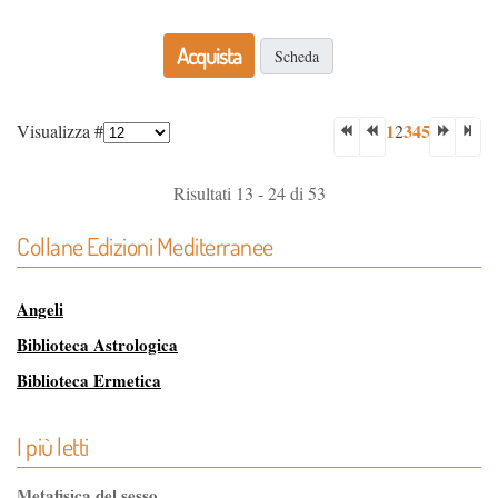
Acquista
Scheda
1
3
4
5
Visualizza #
2
Risultati 13 - 24 di 53
Collane Edizioni Mediterranee
Angeli
Biblioteca Astrologica
Biblioteca Ermetica
Biblioteca Magica
I più letti
Biblioteca dei Misteri
Classici dell'Occulto
Metafisica del sesso