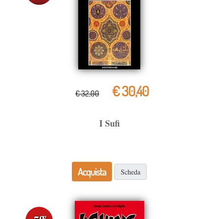
€ 30,40
€ 32,00
I Sufi
Acquista
Scheda