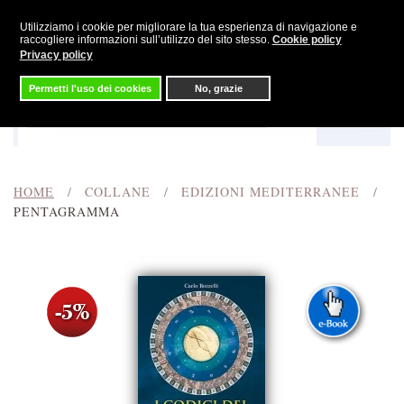
Utilizziamo i cookie per migliorare la tua esperienza di navigazione e
Skip to main content
raccogliere informazioni sull’utilizzo del sito stesso.
Cookie policy
Privacy policy
Permetti l'uso dei cookies
No, grazie
Menu
Cerca
HOME
COLLANE
EDIZIONI MEDITERRANEE
PENTAGRAMMA