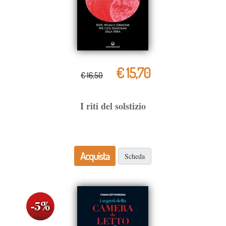
€ 15,70
€ 16,50
I riti del solstizio
Acquista
Scheda