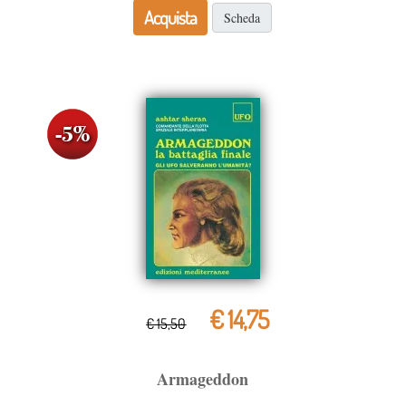
Acquista
Scheda
€ 14,75
€ 15,50
Armageddon