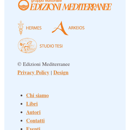
Un libro per Sempre
© Edizioni Mediterranee
Privacy Policy
Design
|
Chi siamo
Libri
Autori
Contatti
Eventi