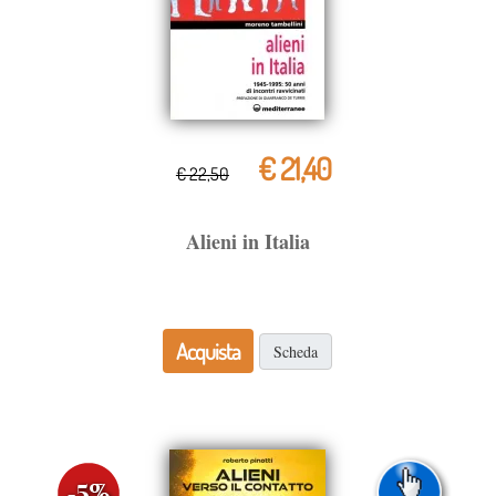
€ 21,40
€ 22,50
Alieni in Italia
Acquista
Scheda