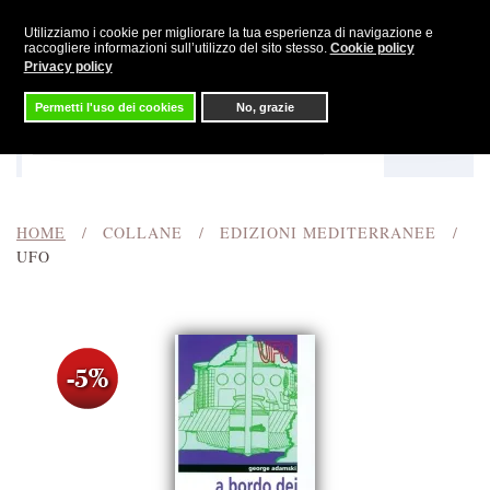
Utilizziamo i cookie per migliorare la tua esperienza di navigazione e
Skip to main content
raccogliere informazioni sull’utilizzo del sito stesso.
Cookie policy
Privacy policy
Permetti l'uso dei cookies
No, grazie
Menu
Cerca
HOME
COLLANE
EDIZIONI MEDITERRANEE
UFO