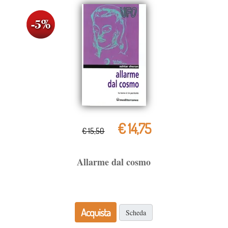
€ 14,75
€ 15,50
Allarme dal cosmo
Acquista
Scheda