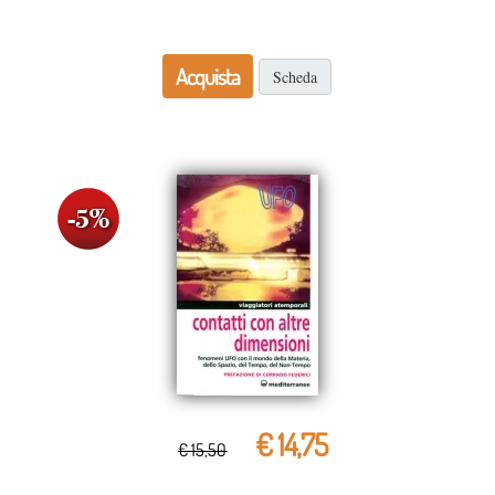
Acquista
Scheda
€ 14,75
€ 15,50