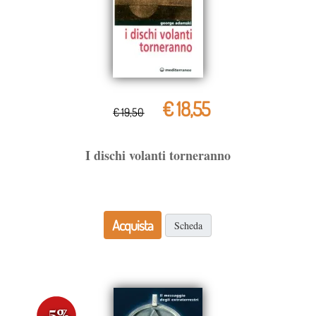
€ 18,55
€ 19,50
I dischi volanti torneranno
Acquista
Scheda