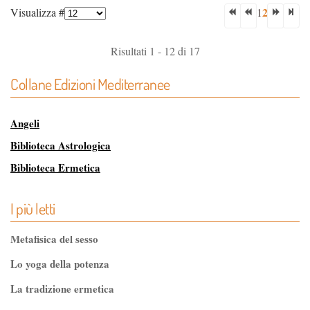
2
Visualizza #
1
Risultati 1 - 12 di 17
Collane Edizioni Mediterranee
Angeli
Biblioteca Astrologica
Biblioteca Ermetica
Biblioteca Magica
I più letti
Biblioteca dei Misteri
Classici dell'Occulto
Metafisica del sesso
Controluce
Lo yoga della potenza
Esoterismo e Alchimia
La tradizione ermetica
I consigli del medico