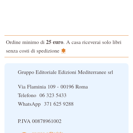
Tao-Tê-Ching di Lao-tze
I manuali di Edgar Cayce
La via dello Zen
Iniziazione
Testo classico di medicina interna dell'Imperatore Giallo
L'Altra Medicina
L'evoluzione interiore dell'uomo
L'Opera Segreta
25 euro
Ordine minimo di
. A casa riceverai solo libri
La Fonte del Benessere
La Cabala
✽
senza costi di spedizione
Nonsoloscienza
Il potere del serpente
Nuova Biblioteca Ermetica
Le religioni del Tibet
Gruppo Editoriale Edizioni Mediterranee srl
Opere di Julius Evola
Orizzonti dello Spirito
Via Flaminia 109 - 00196 Roma
Pentagramma
Telefono 06 323 5433
Poteri della Mente
WhatsApp 371 625 9288
Sapere d'Oriente
Simbolica Massonica
P.IVA 00878961002
UFO