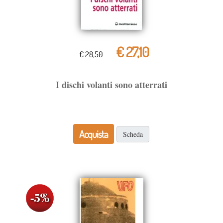
€ 27,10
€ 28,50
I dischi volanti sono atterrati
Acquista
Scheda