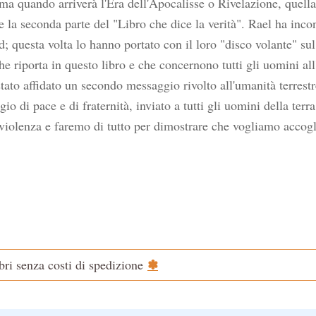
ma quando arriverà l'Era dell'Apocalisse o Rivelazione, quell
 la seconda parte del "Libro che dice la verità". Rael ha incont
d; questa volta lo hanno portato con il loro "disco volante" su
e riporta in questo libro e che concernono tutti gli uomini all
 stato affidato un secondo messaggio rivolto all'umanità terres
io di pace e di fraternità, inviato a tutti gli uomini della ter
violenza e faremo di tutto per dimostrare che vogliamo accogli
✽
ibri senza costi di spedizione