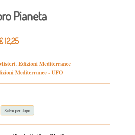
loro Pianeta
€ 12,25
Misteri
Edizioni Mediterranee
,
izioni Mediterranee - UFO
Salva per dopo