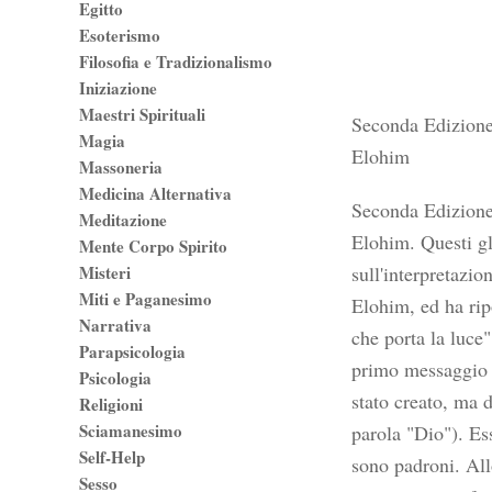
Egitto
Esoterismo
Filosofia e Tradizionalismo
Iniziazione
Maestri Spirituali
Seconda Edizione.
Magia
Elohim
Massoneria
Medicina Alternativa
Seconda Edizione.
Meditazione
Elohim. Questi gl
Mente Corpo Spirito
Misteri
sull'interpretazio
Miti e Paganesimo
Elohim, ed ha ripo
Narrativa
che porta la luce"
Parapsicologia
primo messaggio r
Psicologia
stato creato, ma 
Religioni
Sciamanesimo
parola "Dio"). Es
Self-Help
sono padroni. All
Sesso