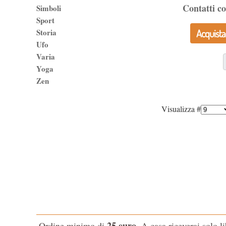
Contatti c
Simboli
Sport
Storia
Acquista
Ufo
Varia
Yoga
Zen
Visualizza #
25 euro
Ordine minimo di
. A casa riceverai solo l