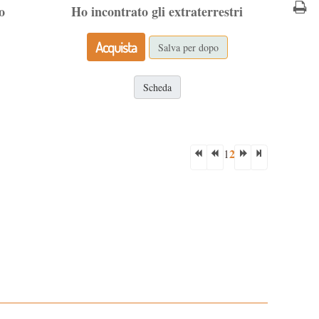
o
Ho incontrato gli extraterrestri
Acquista
Salva per dopo
Scheda
2
1