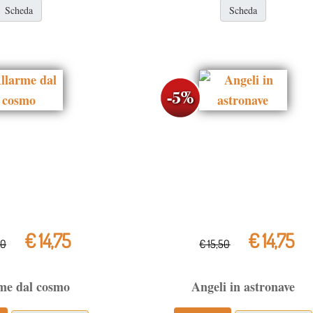
Scheda
Scheda
€ 14,75
€ 14,75
50
€ 15,50
me dal cosmo
Angeli in astronave