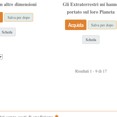
on altre dimensioni
Gli Extraterrestri mi hann
portato sul loro Pianeta
Salva per dopo
Acquista
Salva per dopo
Scheda
Scheda
Risultati 1 - 9 di 17
✽
ibri senza costi di spedizione