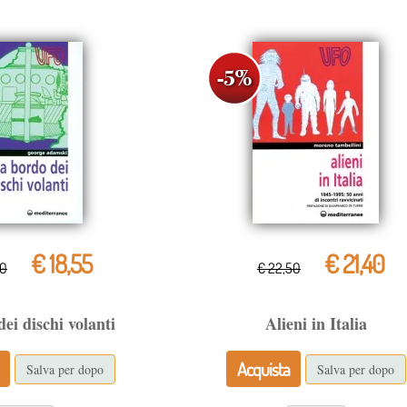
€ 18,55
€ 21,40
50
€ 22,50
ei dischi volanti
Alieni in Italia
Acquista
Salva per dopo
Salva per dopo