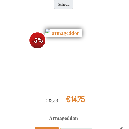
Scheda
€ 14,75
€ 15,50
Armageddon