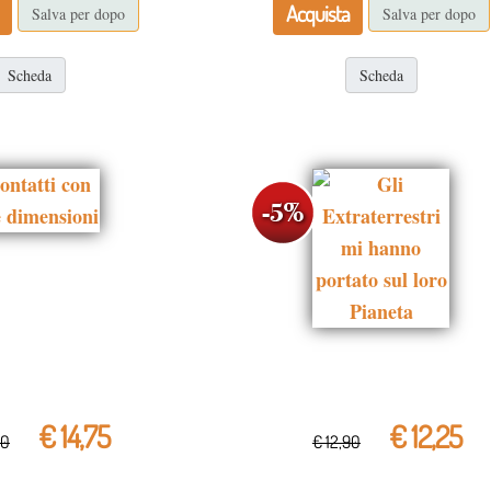
Acquista
Salva per dopo
Salva per dopo
Scheda
Scheda
€ 14,75
€ 12,25
50
€ 12,90