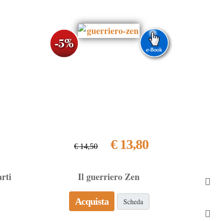
€ 13,80
€ 14,50
arti
Il guerriero Zen
Acquista
Scheda