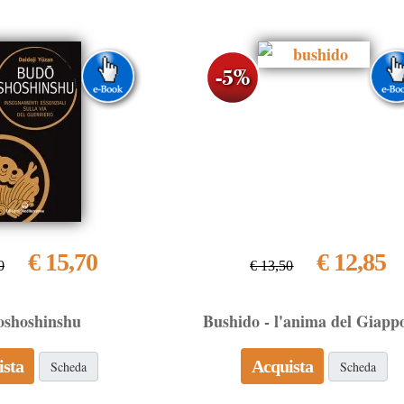
€ 15,70
€ 12,85
0
€ 13,50
oshoshinshu
Bushido - l'anima del Giapp
ista
Acquista
Scheda
Scheda