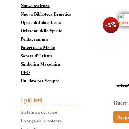
Nonsoloscienza
Nuova Biblioteca Ermetica
Opere di Julius Evola
Orizzonti dello Spirito
Pentagramma
Poteri della Mente
Sapere d'Oriente
Simbolica Massonica
UFO
Un libro per Sempre
€ 12,5
I più letti
Guerri
Metafisica del sesso
Acqu
Lo yoga della potenza