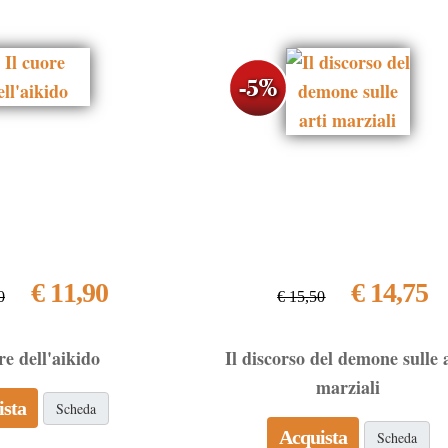
€ 11,90
€ 14,75
0
€ 15,50
re dell'aikido
Il discorso del demone sulle 
marziali
ista
Scheda
Acquista
Scheda