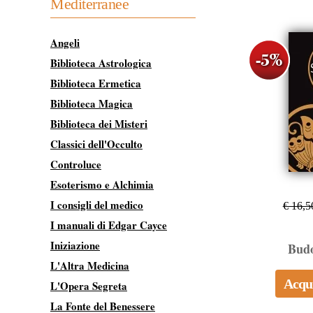
Mediterranee
Angeli
Biblioteca Astrologica
Biblioteca Ermetica
Biblioteca Magica
Biblioteca dei Misteri
Classici dell'Occulto
Controluce
Esoterismo e Alchimia
I consigli del medico
€ 16,5
I manuali di Edgar Cayce
Iniziazione
Bud
L'Altra Medicina
Acqu
L'Opera Segreta
La Fonte del Benessere