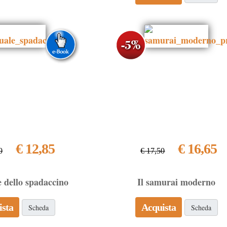
€ 12,85
€ 16,65
0
€ 17,50
 dello spadaccino
Il samurai moderno
ista
Acquista
Scheda
Scheda