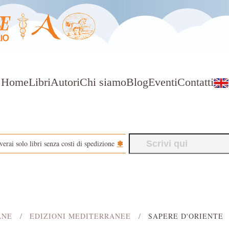
Home
Libri
Autori
Chi siamo
Blog
Eventi
Contatti
✽
verai solo libri senza costi di spedizione
ANE
EDIZIONI MEDITERRANEE
SAPERE D'ORIENTE