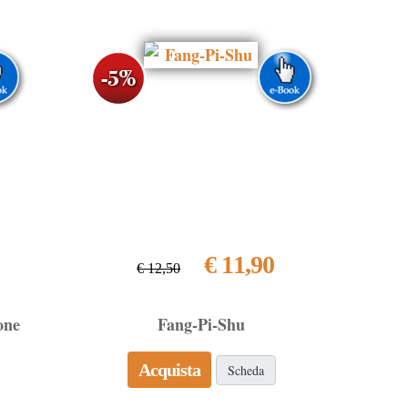
€ 11,90
€ 12,50
one
Fang-Pi-Shu
Acquista
Scheda