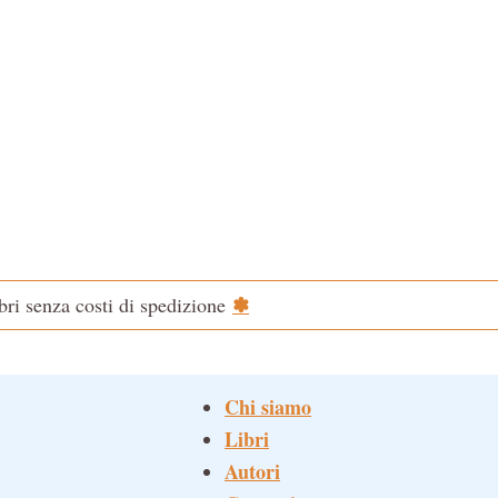
✽
ibri senza costi di spedizione
Chi siamo
Libri
Autori