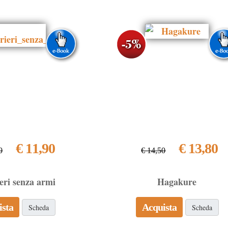
€ 11,90
€ 13,80
0
€ 14,50
eri senza armi
Hagakure
ista
Acquista
Scheda
Scheda