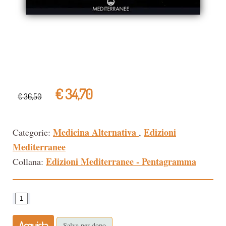
€ 34,70
€ 36,50
Medicina Alternativa
Edizioni
Categorie:
,
Mediterranee
Edizioni Mediterranee - Pentagramma
Collana:
Acquista
Salva per dopo