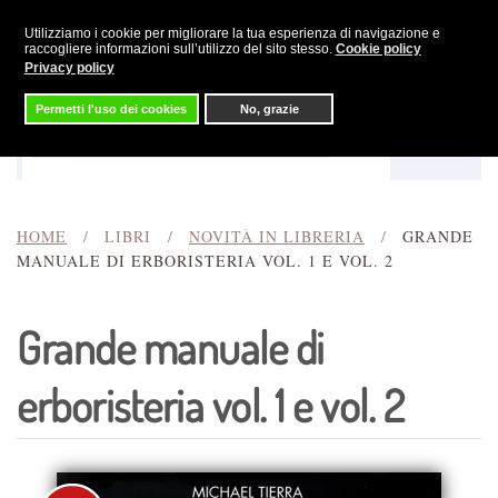
Utilizziamo i cookie per migliorare la tua esperienza di navigazione e
Skip to main content
raccogliere informazioni sull’utilizzo del sito stesso.
Cookie policy
Privacy policy
Permetti l'uso dei cookies
No, grazie
Menu
Cerca
HOME
LIBRI
NOVITÀ IN LIBRERIA
GRANDE
MANUALE DI ERBORISTERIA VOL. 1 E VOL. 2
Grande manuale di
erboristeria vol. 1 e vol. 2