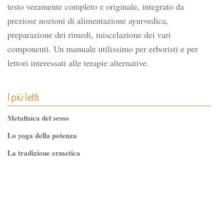
testo veramente completo e originale, integrato da
preziose nozioni di alimentazione ayurvedica,
preparazione dei rimedi, miscelazione dei vari
componenti. Un manuale utilissimo per erboristi e per
lettori interessati alle terapie alternative.
I più letti
Metafisica del sesso
Lo yoga della potenza
La tradizione ermetica
Tao-Tê-Ching di Lao-tze
La via dello Zen
Testo classico di medicina interna dell'Imperatore Giallo