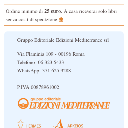
L'evoluzione interiore dell'uomo
25 euro
Ordine minimo di
. A casa riceverai solo libri
La Cabala
✽
senza costi di spedizione
Il potere del serpente
Le religioni del Tibet
Gruppo Editoriale Edizioni Mediterranee srl
Via Flaminia 109 - 00196 Roma
Telefono 06 323 5433
WhatsApp 371 625 9288
P.IVA 00878961002