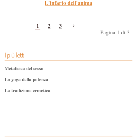
L'infarto dell'anima
1
2
3
Pagina 1 di 3
I più letti
Metafisica del sesso
Lo yoga della potenza
La tradizione ermetica
Tao-Tê-Ching di Lao-tze
La via dello Zen
Testo classico di medicina interna dell'Imperatore Giallo
L'evoluzione interiore dell'uomo