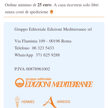
25 euro
Ordine minimo di
. A casa riceverai solo libri
La Cabala
✽
senza costi di spedizione
Il potere del serpente
Le religioni del Tibet
Gruppo Editoriale Edizioni Mediterranee srl
Via Flaminia 109 - 00196 Roma
Telefono 06 323 5433
WhatsApp 371 625 9288
P.IVA 00878961002