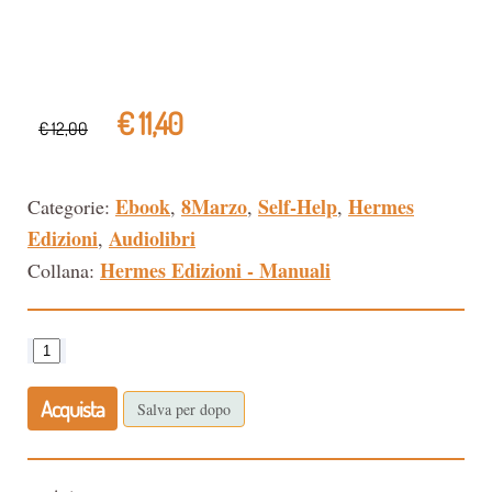
€ 11,40
€ 12,00
Ebook
8Marzo
Self-Help
Hermes
Categorie:
,
,
,
Edizioni
Audiolibri
,
Hermes Edizioni - Manuali
Collana:
Acquista
Salva per dopo