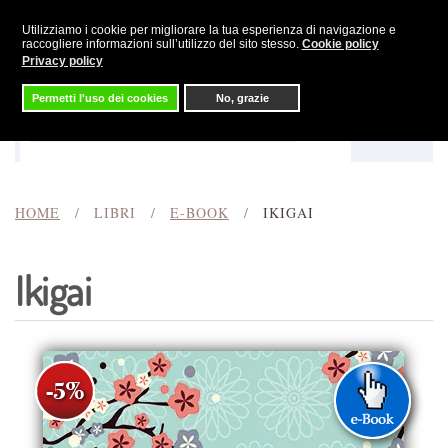
Utilizziamo i cookie per migliorare la tua esperienza di navigazione e
Skip to main content
raccogliere informazioni sull’utilizzo del sito stesso.
Cookie policy
Privacy policy
Permetti l'uso dei cookies
No, grazie
Menu
Cerca
HOME
LIBRI
E-BOOK
IKIGAI
Ikigai