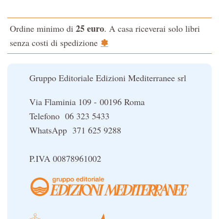
L'evoluzione interiore dell'uomo
25 euro
Ordine minimo di
. A casa riceverai solo libri
La Cabala
✽
senza costi di spedizione
Il potere del serpente
Le religioni del Tibet
Gruppo Editoriale Edizioni Mediterranee srl
Via Flaminia 109 - 00196 Roma
Telefono 06 323 5433
WhatsApp 371 625 9288
P.IVA 00878961002