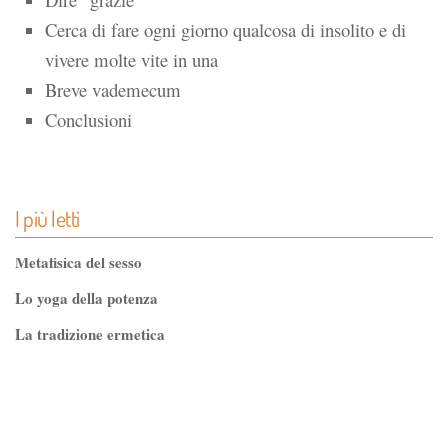
Cerca di fare ogni giorno qualcosa di insolito e di
vivere molte vite in una
Breve vademecum
Conclusioni
I più letti
Metafisica del sesso
Lo yoga della potenza
La tradizione ermetica
Tao-Tê-Ching di Lao-tze
La via dello Zen
Testo classico di medicina interna dell'Imperatore Giallo