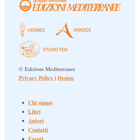
© Edizioni Mediterranee
Privacy Policy
Design
|
Chi siamo
Libri
Autori
Contatti
Eventi