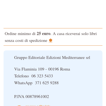
Tao-Tê-Ching di Lao-tze
La via dello Zen
Testo classico di medicina interna dell'Imperatore Giallo
L'evoluzione interiore dell'uomo
25 euro
Ordine minimo di
. A casa riceverai solo libri
La Cabala
✽
senza costi di spedizione
Il potere del serpente
Le religioni del Tibet
Gruppo Editoriale Edizioni Mediterranee srl
Via Flaminia 109 - 00196 Roma
Telefono 06 323 5433
WhatsApp 371 625 9288
P.IVA 00878961002