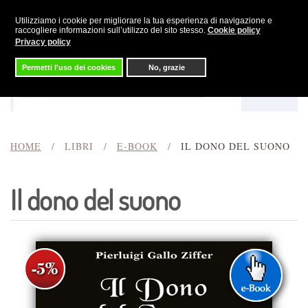
Utilizziamo i cookie per migliorare la tua esperienza di navigazione e
Skip to main content
raccogliere informazioni sull’utilizzo del sito stesso.
Cookie policy
Privacy policy
Permetti l'uso dei cookies
No, grazie
Menu
Cerca
HOME
LIBRI
E-BOOK
IL DONO DEL SUONO
Il dono del suono