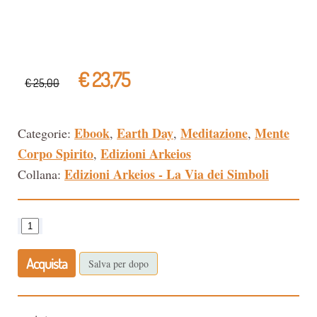
€ 23,75
€ 25,00
Ebook
Earth Day
Meditazione
Mente
Categorie:
,
,
,
Corpo Spirito
Edizioni Arkeios
,
Edizioni Arkeios - La Via dei Simboli
Collana:
Acquista
Salva per dopo