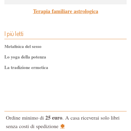
Terapia familiare astrologica
I più letti
Metafisica del sesso
Lo yoga della potenza
La tradizione ermetica
Tao-Tê-Ching di Lao-tze
La via dello Zen
Testo classico di medicina interna dell'Imperatore Giallo
L'evoluzione interiore dell'uomo
25 euro
Ordine minimo di
. A casa riceverai solo libri
La Cabala
✽
senza costi di spedizione
Il potere del serpente