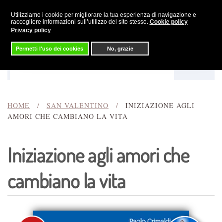
Utilizziamo i cookie per migliorare la tua esperienza di navigazione e
Skip to main content
raccogliere informazioni sull’utilizzo del sito stesso.
Cookie policy
Privacy policy
Permetti l'uso dei cookies
No, grazie
Menu
Cerca
HOME
SAN VALENTINO
INIZIAZIONE AGLI
AMORI CHE CAMBIANO LA VITA
Iniziazione agli amori che
cambiano la vita