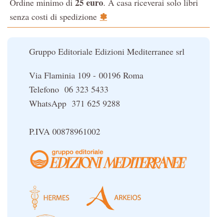
25 euro
Ordine minimo di
. A casa riceverai solo libri
La Cabala
✽
senza costi di spedizione
Il potere del serpente
Le religioni del Tibet
Gruppo Editoriale Edizioni Mediterranee srl
Via Flaminia 109 - 00196 Roma
Telefono 06 323 5433
WhatsApp 371 625 9288
P.IVA 00878961002