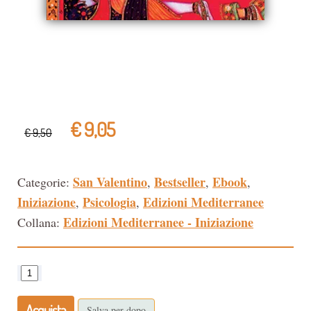
€ 9,05
€ 9,50
San Valentino
Bestseller
Ebook
Categorie:
,
,
,
Iniziazione
Psicologia
Edizioni Mediterranee
,
,
Edizioni Mediterranee - Iniziazione
Collana:
Acquista
Salva per dopo