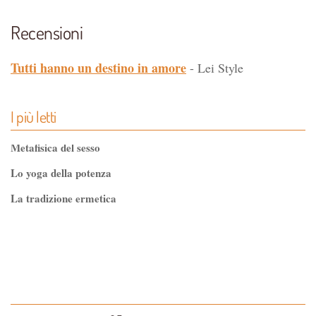
Recensioni
Tutti hanno un destino in amore
- Lei Style
I più letti
Metafisica del sesso
Lo yoga della potenza
La tradizione ermetica
Tao-Tê-Ching di Lao-tze
La via dello Zen
Testo classico di medicina interna dell'Imperatore Giallo
L'evoluzione interiore dell'uomo