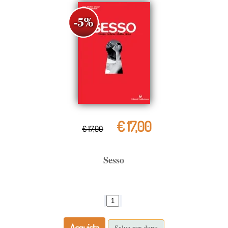
€ 17,00
€ 17,90
Sesso
Acquista
Salva per dopo