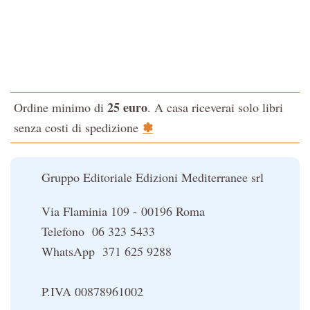
Tao-Tê-Ching di Lao-tze
La via dello Zen
Testo classico di medicina interna dell'Imperatore Giallo
L'evoluzione interiore dell'uomo
25 euro
Ordine minimo di
. A casa riceverai solo libri
La Cabala
✽
senza costi di spedizione
Il potere del serpente
Le religioni del Tibet
Gruppo Editoriale Edizioni Mediterranee srl
Via Flaminia 109 - 00196 Roma
Telefono 06 323 5433
WhatsApp 371 625 9288
P.IVA 00878961002