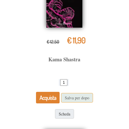
€ 11,90
€ 12,50
Kama Shastra
Acquista
Salva per dopo
Scheda