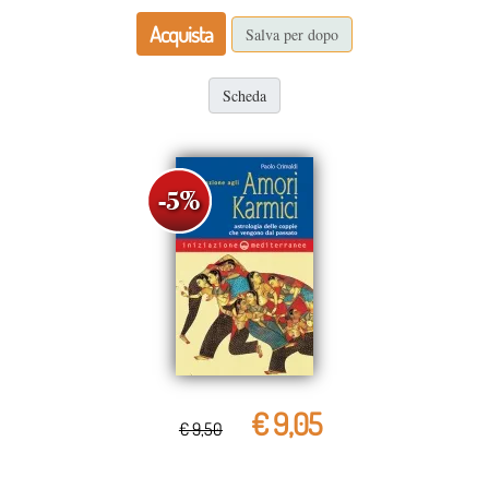
Acquista
Salva per dopo
Scheda
€ 9,05
€ 9,50