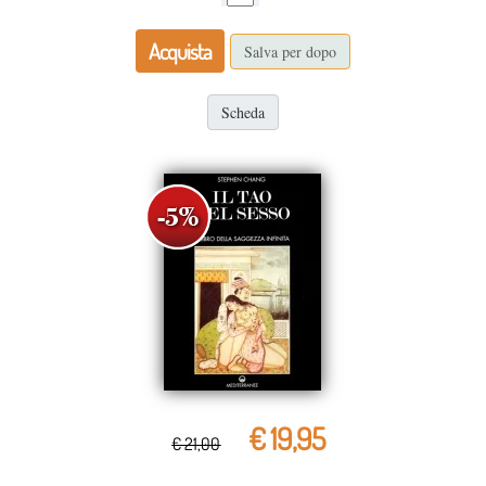
Acquista
Salva per dopo
Scheda
€ 19,95
€ 21,00