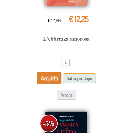
€ 12,25
€ 12,90
L'ebbrezza amorosa
Acquista
Salva per dopo
Scheda