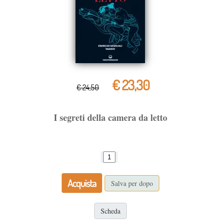
€ 23,30
€ 24,50
I segreti della camera da letto
Acquista
Salva per dopo
Scheda