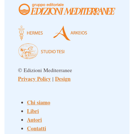
© Edizioni Mediterranee
Privacy Policy
Design
|
Chi siamo
Libri
Autori
Contatti