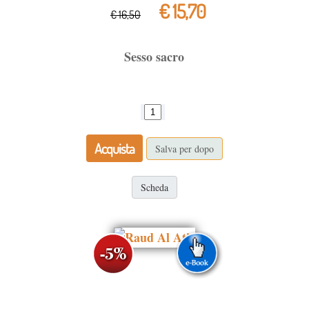
€ 15,70
€ 16,50
Sesso sacro
Acquista
Salva per dopo
Scheda