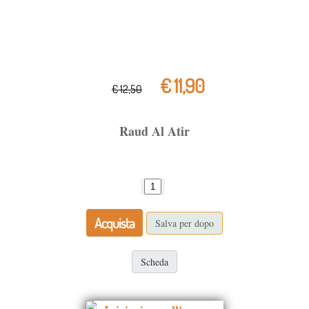
€ 11,90
€ 12,50
Raud Al Atir
Acquista
Salva per dopo
Scheda