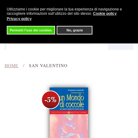
Utilizziamo i cookie per migliorare la tua esperienza di navigazione e
Skip to main content
raccogliere informazioni sull’utilizzo del sito stesso.
Cookie policy
Privacy policy
Permetti l'uso dei cookies
No, grazie
Menu
Cerca
HOME
SAN VALENTINO