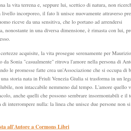
a la vita terrena e, seppure lui, scettico di natura, non ricerc
 a livello incorporeo, il fato li unisce nuovamente attraverso pr
'uomo riceve da una sensitiva, che lo portano ad arrendersi
ia, nonostante in una diversa dimensione, è rimasta con lui, pr
esso.
 certezze acquisite, la vita prosegue serenamente per Maurizio
o da Sonia "casualmente" ritrova l'amore nella persona di Ant
ndo le promesse fatte crea un'Associazione che si occupa di 
ì una storia nata in Friuli Venezia Giulia si trasforma in un le
olubile, non intaccabile nemmeno dal tempo. L'amore quello v
acolo, anche quelli che possono sembrare insormontabili e il
à di interrompere nulla: la linea che unisce due persone non s
sta all'Autore a Cormons Libri