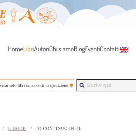
Home
Libri
Autori
Chi siamo
Blog
Eventi
Contatti
✽
verai solo libri senza costi di spedizione
E-BOOK
IO CONTINUO IN TE