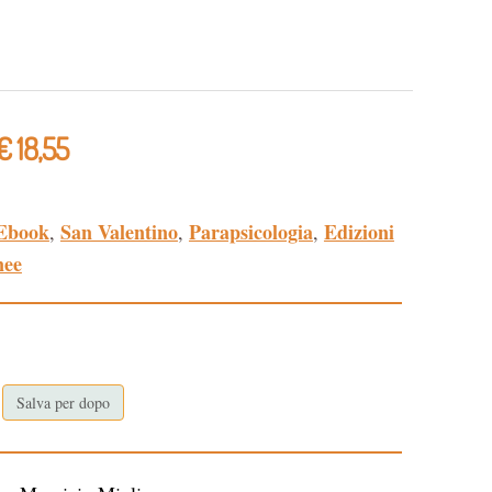
€ 18,55
Ebook
San Valentino
Parapsicologia
Edizioni
,
,
,
nee
Salva per dopo