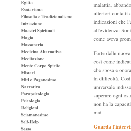
Egitto
malattia, abbandon
Esoterismo
ulteriori contatti
Filosofia e Tradizionalismo
indicazioni che l
Iniziazione
all'evidenza: Son
Maestri Spirituali
Magia
come aveva prom
Massoneria
Medicina Alternativa
Forte delle nuove
Meditazione
così come indicat
Mente Corpo Spirito
che sposa e onora
Misteri
in difficoltà. Cos
Miti e Paganesimo
Narrativa
universale indiss
Parapsicologia
superare ogni ost
Psicologia
non ha la capacit
Religioni
mai.
Sciamanesimo
Self-Help
Guarda l'intervi
Sesso