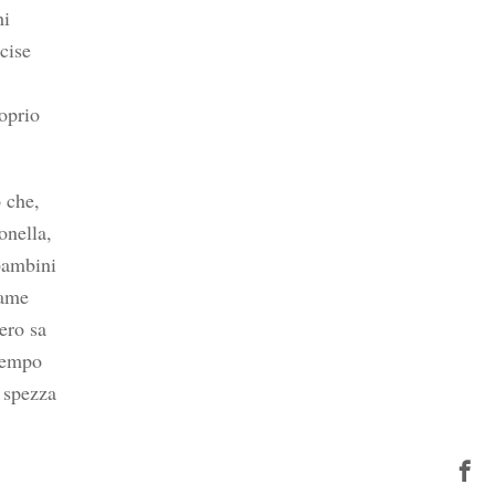
hi
ecise
oprio
 che,
onella,
bambini
game
ero sa
 tempo
i spezza