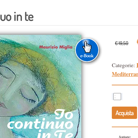
uo in te
€ 19,50
Categorie:
Mediterra
Acquista
Autore: