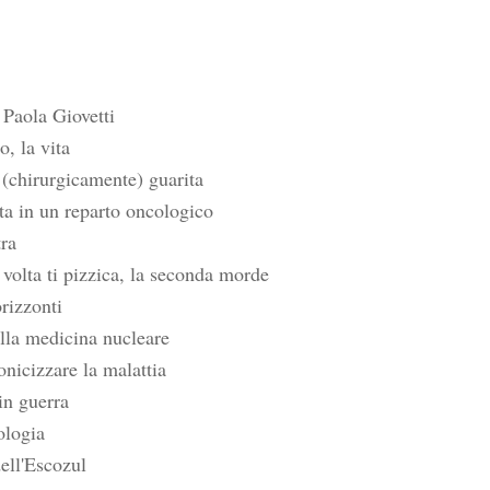
 Paola Giovetti
o, la vita
(chirurgicamente) guarita
ta in un reparto oncologico
tra
 volta ti pizzica, la seconda morde
rizzonti
lla medicina nucleare
nicizzare la malattia
n guerra
ologia
dell'Escozul