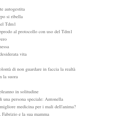
te autogestita
po si ribella
 del Tdm1
approdo al protocollo con uso del Tdm1
vero
messa
esiderata vita
olontà di non guardare in faccia la realtà
n la suora
leanno in solitudine
i una persona speciale: Antonella
 migliore medicina per i mali dell'anima?
4, Fabrizio e la sua mamma