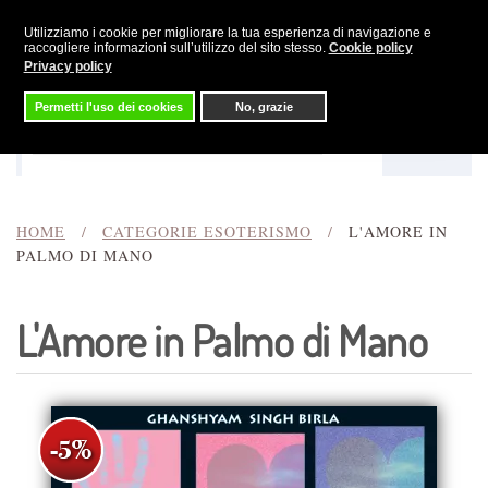
Utilizziamo i cookie per migliorare la tua esperienza di navigazione e
Skip to main content
raccogliere informazioni sull’utilizzo del sito stesso.
Cookie policy
Privacy policy
Permetti l'uso dei cookies
No, grazie
Menu
Cerca
HOME
CATEGORIE ESOTERISMO
L'AMORE IN
PALMO DI MANO
L'Amore in Palmo di Mano