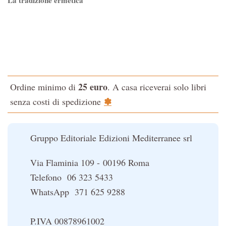
La tradizione ermetica
Tao-Tê-Ching di Lao-tze
La via dello Zen
Testo classico di medicina interna dell'Imperatore Giallo
L'evoluzione interiore dell'uomo
25 euro
Ordine minimo di
. A casa riceverai solo libri
La Cabala
✽
senza costi di spedizione
Il potere del serpente
Le religioni del Tibet
Gruppo Editoriale Edizioni Mediterranee srl
Via Flaminia 109 - 00196 Roma
Telefono 06 323 5433
WhatsApp 371 625 9288
P.IVA 00878961002