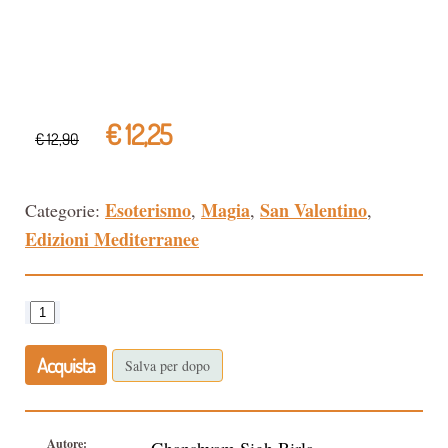
€ 12,25
€ 12,90
Esoterismo
Magia
San Valentino
Categorie:
,
,
,
Edizioni Mediterranee
Acquista
Salva per dopo
Autore: