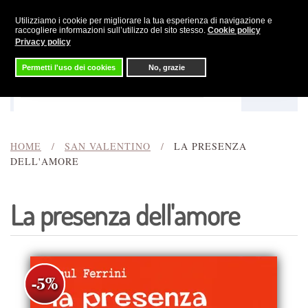
Utilizziamo i cookie per migliorare la tua esperienza di navigazione e
Skip to main content
raccogliere informazioni sull’utilizzo del sito stesso.
Cookie policy
Privacy policy
Permetti l'uso dei cookies
No, grazie
Menu
Cerca
HOME
SAN VALENTINO
LA PRESENZA
DELL'AMORE
La presenza dell'amore