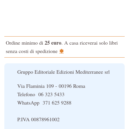
Tao-Tê-Ching di Lao-tze
La via dello Zen
Testo classico di medicina interna dell'Imperatore Giallo
L'evoluzione interiore dell'uomo
25 euro
Ordine minimo di
. A casa riceverai solo libri
La Cabala
✽
senza costi di spedizione
Il potere del serpente
Le religioni del Tibet
Gruppo Editoriale Edizioni Mediterranee srl
Via Flaminia 109 - 00196 Roma
Telefono 06 323 5433
WhatsApp 371 625 9288
P.IVA 00878961002