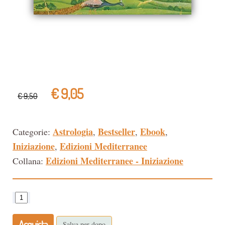
€ 9,05
€ 9,50
Astrologia
Bestseller
Ebook
Categorie:
,
,
,
Iniziazione
Edizioni Mediterranee
,
Edizioni Mediterranee - Iniziazione
Collana:
Acquista
Salva per dopo