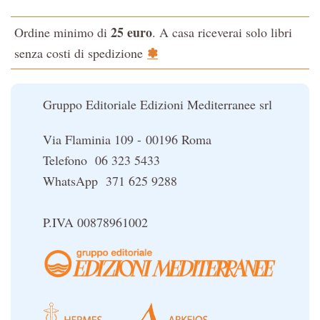
L'evoluzione interiore dell'uomo
25 euro
Ordine minimo di
. A casa riceverai solo libri
La Cabala
✽
senza costi di spedizione
Il potere del serpente
Le religioni del Tibet
Gruppo Editoriale Edizioni Mediterranee srl
Via Flaminia 109 - 00196 Roma
Telefono 06 323 5433
WhatsApp 371 625 9288
P.IVA 00878961002