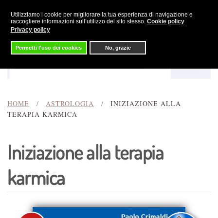
Utilizziamo i cookie per migliorare la tua esperienza di navigazione e
Skip to main content
raccogliere informazioni sull’utilizzo del sito stesso.
Cookie policy
Privacy policy
Permetti l'uso dei cookies
No, grazie
Menu
Cerca
HOME
ASTROLOGIA
INIZIAZIONE ALLA
TERAPIA KARMICA
Iniziazione alla terapia
karmica