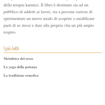
della terapia karmici. Il libro è destinato sia ad un
pubblico di addetti ai lavori, sia a persone curiose di
sperimentare un nuovo modo di scoprire o modificare
parti di se stessi e dare alla propria vita un più ampio
respiro.
I più letti
Metafisica del sesso
Lo yoga della potenza
La tradizione ermetica
Tao-Tê-Ching di Lao-tze
La via dello Zen
Testo classico di medicina interna dell'Imperatore Giallo