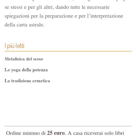
se stessi e per gli altri, dando tutte le necessarie
spiegazioni per la preparazione e per l’interpretazione
della carta astrale.
I più letti
Metafisica del sesso
Lo yoga della potenza
La tradizione ermetica
Tao-Tê-Ching di Lao-tze
La via dello Zen
Testo classico di medicina interna dell'Imperatore Giallo
L'evoluzione interiore dell'uomo
25 euro
Ordine minimo di
. A casa riceverai solo libri
La Cabala