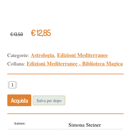
€ 12,85
€ 13,50
Astrologia
Edizioni Mediterranee
Categorie:
,
Edizioni Mediterranee - Biblioteca Magica
Collana:
Acquista
Salva per dopo
Autore:
Simona Steiner