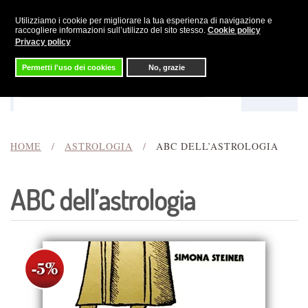
Utilizziamo i cookie per migliorare la tua esperienza di navigazione e
Skip to main content
raccogliere informazioni sull’utilizzo del sito stesso.
Cookie policy
Privacy policy
Permetti l'uso dei cookies
No, grazie
Menu
Cerca
HOME
ASTROLOGIA
ABC DELL’ASTROLOGIA
ABC dell’astrologia