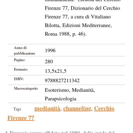
Firenze 77, Dizionario del Cerchio
Firenze 77, a cura di Vitaliano
Bilotta, Edizioni Mediterranee,
Roma 1988, p. 46).
Anno di
1996
pubblicazione
Pagine:
280
Formato:
13,5x21,5
ISBN:
9788827211342
Macrocategorie:
Esoterismo, Medianità,
Parapsicologia
medianità
channeling
Cerchio
,
,
Tags
Firenze 77
A François venne affidato nel 1980, dalle guide del