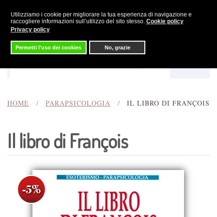
Utilizziamo i cookie per migliorare la tua esperienza di navigazione e
Skip to main content
raccogliere informazioni sull’utilizzo del sito stesso.
Cookie policy
Privacy policy
Permetti l'uso dei cookies
No, grazie
Menu
Cerca
HOME
PARAPSICOLOGIA
IL LIBRO DI FRANÇOIS
Il libro di François