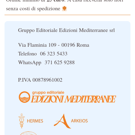
La Cabala
✽
senza costi di spedizione
Il potere del serpente
Le religioni del Tibet
Gruppo Editoriale Edizioni Mediterranee srl
Via Flaminia 109 - 00196 Roma
Telefono 06 323 5433
WhatsApp 371 625 9288
P.IVA 00878961002