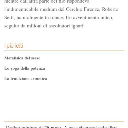
mentre dall'altra parte del filo rispondeva
l'indimenticabile medium del Cerchio Firenze, Roberto
Setti, naturalmente in trance. Un avvenimento unico,
seguito da milioni di ascoltatori ignari.
I più letti
Metafisica del sesso
Lo yoga della potenza
La tradizione ermetica
Tao-Tê-Ching di Lao-tze
La via dello Zen
Testo classico di medicina interna dell'Imperatore Giallo
L'evoluzione interiore dell'uomo
25 euro
Ordine minimo di
. A casa riceverai solo libri