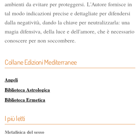
ambienti da evitare per proteggersi. L'Autore fornisce in
tal modo indicazioni precise e dettagliate per difendersi
dalla negatività, dando la chiave per neutralizzarla: una
magia difensiva, della luce e dell'amore, che è necessario
conoscere per non soccombere.
Collane Edizioni Mediterranee
Angeli
Biblioteca Astrologica
Biblioteca Ermetica
Biblioteca Magica
I più letti
Biblioteca dei Misteri
Classici dell'Occulto
Metafisica del sesso
Controluce