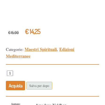
€ 14,25
€ 15,00
Maestri Spirituali
Edizioni
Categorie:
,
Mediterranee
Acquista
Salva per dopo
Autore: