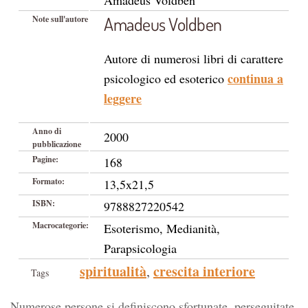
Amadeus Voldben
Amadeus Voldben
Note sull'autore
Autore di numerosi libri di carattere
continua a
psicologico ed esoterico
leggere
Anno di
2000
pubblicazione
Pagine:
168
Formato:
13,5x21,5
ISBN:
9788827220542
Macrocategorie:
Esoterismo, Medianità,
Parapsicologia
spiritualità
crescita interiore
,
Tags
Numerose persone si definiscono sfortunate, perseguitate