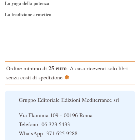
Lo yoga della potenza
Esoterismo e Alchimia
La tradizione ermetica
I consigli del medico
Tao-Tê-Ching di Lao-tze
I manuali di Edgar Cayce
La via dello Zen
Iniziazione
Testo classico di medicina interna dell'Imperatore Giallo
L'Altra Medicina
L'evoluzione interiore dell'uomo
L'Opera Segreta
25 euro
Ordine minimo di
. A casa riceverai solo libri
La Fonte del Benessere
La Cabala
✽
senza costi di spedizione
Nonsoloscienza
Il potere del serpente
Nuova Biblioteca Ermetica
Le religioni del Tibet
Gruppo Editoriale Edizioni Mediterranee srl
Opere di Julius Evola
Orizzonti dello Spirito
Via Flaminia 109 - 00196 Roma
Pentagramma
Telefono 06 323 5433
Poteri della Mente
WhatsApp 371 625 9288
Sapere d'Oriente