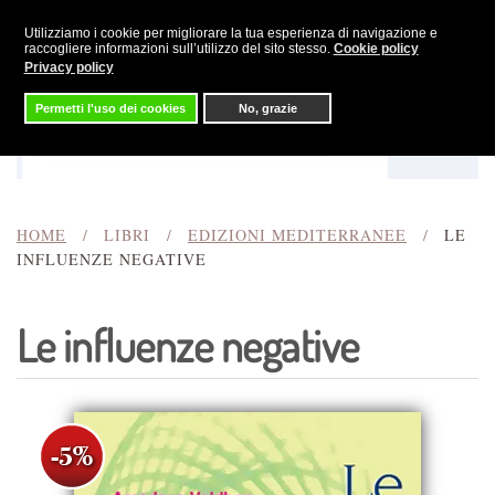
Utilizziamo i cookie per migliorare la tua esperienza di navigazione e
Skip to main content
raccogliere informazioni sull’utilizzo del sito stesso.
Cookie policy
Privacy policy
Permetti l'uso dei cookies
No, grazie
Menu
Cerca
HOME
LIBRI
EDIZIONI MEDITERRANEE
LE
INFLUENZE NEGATIVE
Le influenze negative