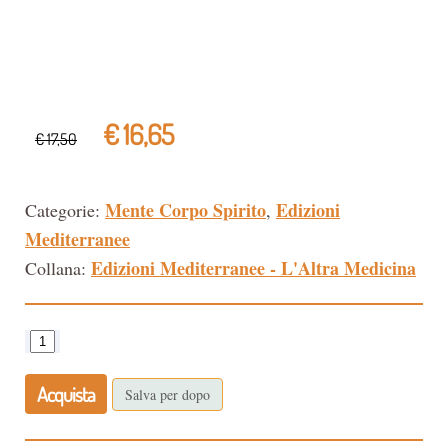
€ 16,65
€ 17,50
Mente Corpo Spirito
Edizioni
Categorie:
,
Mediterranee
Edizioni Mediterranee - L'Altra Medicina
Collana:
Acquista
Salva per dopo