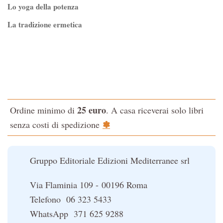
Controluce
Lo yoga della potenza
Esoterismo e Alchimia
La tradizione ermetica
I consigli del medico
Tao-Tê-Ching di Lao-tze
I manuali di Edgar Cayce
La via dello Zen
Iniziazione
Testo classico di medicina interna dell'Imperatore Giallo
L'Altra Medicina
L'evoluzione interiore dell'uomo
L'Opera Segreta
25 euro
Ordine minimo di
. A casa riceverai solo libri
La Fonte del Benessere
La Cabala
✽
senza costi di spedizione
Nonsoloscienza
Il potere del serpente
Nuova Biblioteca Ermetica
Le religioni del Tibet
Gruppo Editoriale Edizioni Mediterranee srl
Opere di Julius Evola
Orizzonti dello Spirito
Via Flaminia 109 - 00196 Roma
Pentagramma
Telefono 06 323 5433
Poteri della Mente
WhatsApp 371 625 9288