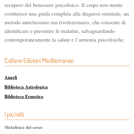
recupero del benessere psicofisico. Il corpo non mente
costituisce una guida completa alla diagnosi orientale, un
metodo antichissimo ma rivoluzionario, che consente di
identificare e prevenire le malattie, salvaguardando
contemporaneamente la salute e l’armonia psicofisiche.
Collane Edizioni Mediterranee
Angeli
Biblioteca Astrologica
Biblioteca Ermetica
Biblioteca Magica
I più letti
Biblioteca dei Misteri
Classici dell'Occulto
Metafisica del sesso