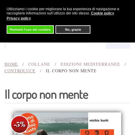
Utilizziamo i cookie per migliorare la tua esperienza di navigazione e
Skip to main content
raccogliere informazioni sull’utilizzo del sito stesso.
Cookie policy
Privacy policy
Permetti l'uso dei cookies
No, grazie
Menu
Cerca
HOME
COLLANE
EDIZIONI MEDITERRANEE
CONTROLUCE
IL CORPO NON MENTE
Il corpo non mente