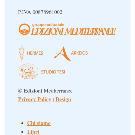
Sapere d'Oriente
Simbolica Massonica
P.IVA 00878961002
UFO
Un libro per Sempre
© Edizioni Mediterranee
Privacy Policy
Design
|
Chi siamo
Libri