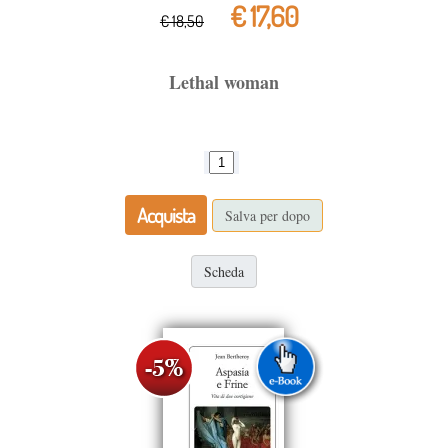
€ 17,60
€ 18,50
Lethal woman
Acquista
Salva per dopo
Scheda