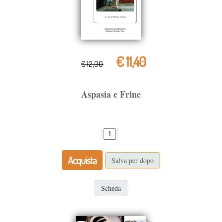
€ 11,40
€ 12,00
Aspasia e Frine
Acquista
Salva per dopo
Scheda