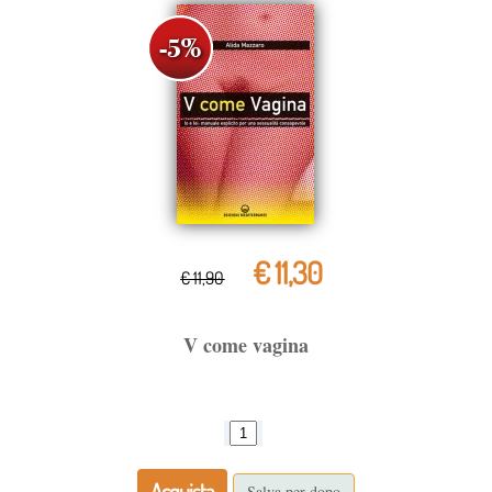
€ 11,30
€ 11,90
V come vagina
Acquista
Salva per dopo