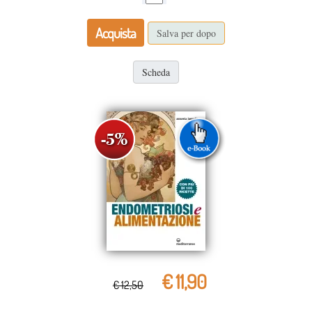
Acquista
Salva per dopo
Scheda
€ 11,90
€ 12,50