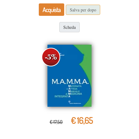
Acquista
Salva per dopo
Scheda
€ 16,65
€ 17,50