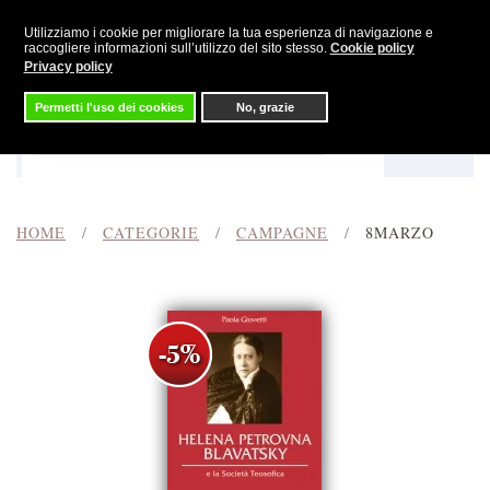
Utilizziamo i cookie per migliorare la tua esperienza di navigazione e
Skip to main content
raccogliere informazioni sull’utilizzo del sito stesso.
Cookie policy
Privacy policy
Permetti l'uso dei cookies
No, grazie
Menu
Cerca
HOME
CATEGORIE
CAMPAGNE
8MARZO