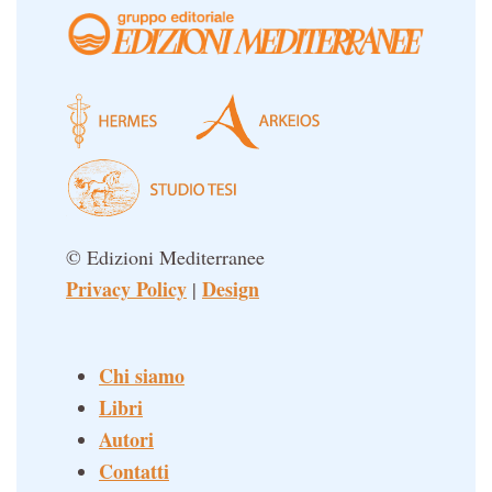
© Edizioni Mediterranee
Privacy Policy
Design
|
Chi siamo
Libri
Autori
Contatti