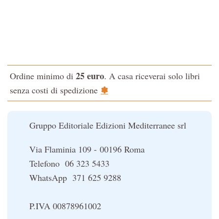
Tao-Tê-Ching di Lao-tze
La via dello Zen
Testo classico di medicina interna dell'Imperatore Giallo
L'evoluzione interiore dell'uomo
25 euro
Ordine minimo di
. A casa riceverai solo libri
La Cabala
✽
senza costi di spedizione
Il potere del serpente
Le religioni del Tibet
Gruppo Editoriale Edizioni Mediterranee srl
Via Flaminia 109 - 00196 Roma
Telefono 06 323 5433
WhatsApp 371 625 9288
P.IVA 00878961002