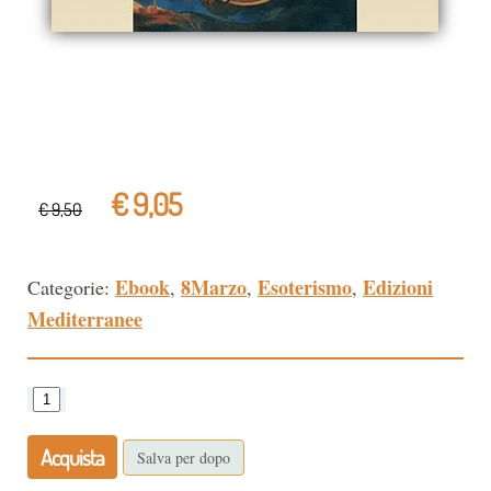
€ 9,05
€ 9,50
Ebook
8Marzo
Esoterismo
Edizioni
Categorie:
,
,
,
Mediterranee
Acquista
Salva per dopo