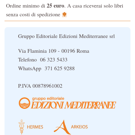
25 euro
Ordine minimo di
. A casa riceverai solo libri
La Cabala
✽
senza costi di spedizione
Il potere del serpente
Le religioni del Tibet
Gruppo Editoriale Edizioni Mediterranee srl
Via Flaminia 109 - 00196 Roma
Telefono 06 323 5433
WhatsApp 371 625 9288
P.IVA 00878961002