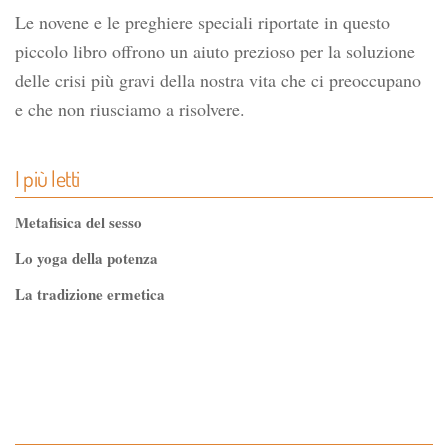
Le novene e le preghiere speciali riportate in questo
piccolo libro offrono un aiuto prezioso per la soluzione
delle crisi più gravi della nostra vita che ci preoccupano
e che non riusciamo a risolvere.
I più letti
Metafisica del sesso
Lo yoga della potenza
La tradizione ermetica
Tao-Tê-Ching di Lao-tze
La via dello Zen
Testo classico di medicina interna dell'Imperatore Giallo
L'evoluzione interiore dell'uomo