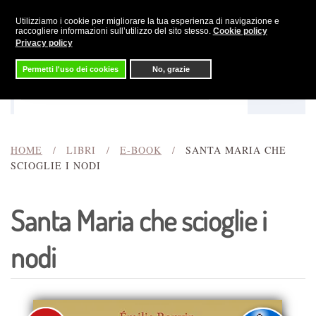
Utilizziamo i cookie per migliorare la tua esperienza di navigazione e
Skip to main content
raccogliere informazioni sull’utilizzo del sito stesso.
Cookie policy
Privacy policy
Permetti l'uso dei cookies
No, grazie
Menu
Cerca
HOME
LIBRI
E-BOOK
SANTA MARIA CHE
SCIOGLIE I NODI
Santa Maria che scioglie i
nodi