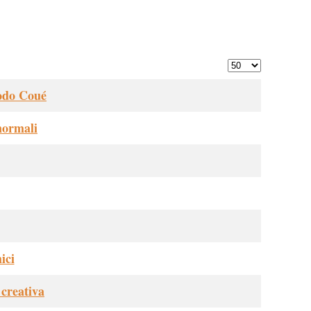
Visualizza #
todo Coué
normali
ici
 creativa