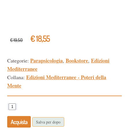
€ 18,55
€ 19,50
Parapsicologia
Bookstore
Edizioni
Categorie:
,
,
Mediterranee
Edizioni Mediterranee - Poteri della
Collana:
Mente
Acquista
Salva per dopo