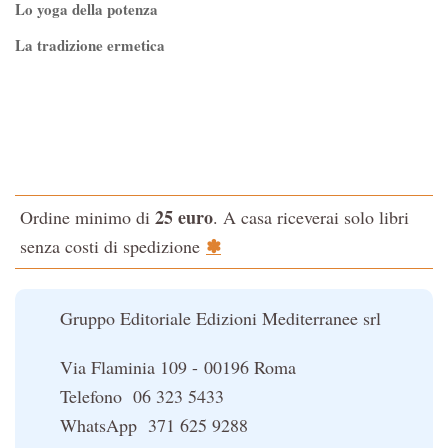
Lo yoga della potenza
La tradizione ermetica
Tao-Tê-Ching di Lao-tze
La via dello Zen
Testo classico di medicina interna dell'Imperatore Giallo
L'evoluzione interiore dell'uomo
25 euro
Ordine minimo di
. A casa riceverai solo libri
La Cabala
✽
senza costi di spedizione
Il potere del serpente
Le religioni del Tibet
Gruppo Editoriale Edizioni Mediterranee srl
Via Flaminia 109 - 00196 Roma
Telefono 06 323 5433
WhatsApp 371 625 9288