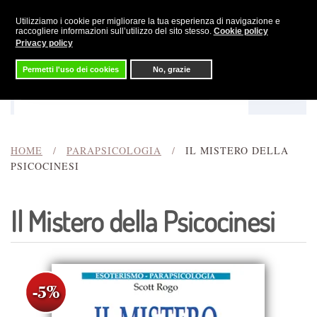
Utilizziamo i cookie per migliorare la tua esperienza di navigazione e
Skip to main content
raccogliere informazioni sull’utilizzo del sito stesso.
Cookie policy
Privacy policy
Permetti l'uso dei cookies
No, grazie
Menu
Cerca
HOME
PARAPSICOLOGIA
IL MISTERO DELLA
PSICOCINESI
Il Mistero della Psicocinesi