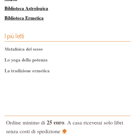
Biblioteca Astrologica
Biblioteca Ermetica
Biblioteca Magica
I più letti
Biblioteca dei Misteri
Classici dell'Occulto
Metafisica del sesso
Controluce
Lo yoga della potenza
Esoterismo e Alchimia
La tradizione ermetica
I consigli del medico
Tao-Tê-Ching di Lao-tze
I manuali di Edgar Cayce
La via dello Zen
Iniziazione
Testo classico di medicina interna dell'Imperatore Giallo
L'Altra Medicina
L'evoluzione interiore dell'uomo
L'Opera Segreta
25 euro
Ordine minimo di
. A casa riceverai solo libri
La Fonte del Benessere
La Cabala
✽
senza costi di spedizione
Nonsoloscienza