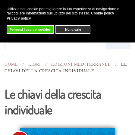
Utilizziamo i cookie per migliorare la tua esperienza di navigazione e
Skip to main content
raccogliere informazioni sull’utilizzo del sito stesso.
Cookie policy
Privacy policy
Permetti l'uso dei cookies
No, grazie
Menu
Cerca
HOME
LIBRI
EDIZIONI MEDITERRANEE
LE
CHIAVI DELLA CRESCITA INDIVIDUALE
Le chiavi della crescita
individuale