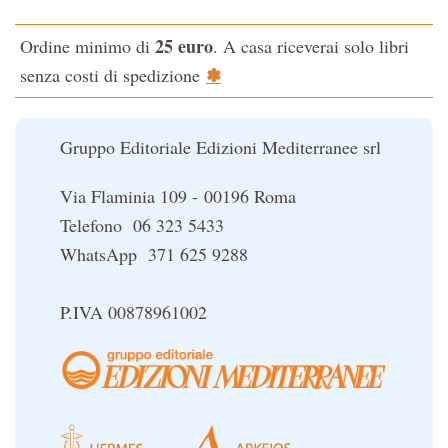
L'evoluzione interiore dell'uomo
L'Opera Segreta
25 euro
Ordine minimo di
. A casa riceverai solo libri
La Fonte del Benessere
La Cabala
✽
senza costi di spedizione
Nonsoloscienza
Il potere del serpente
Nuova Biblioteca Ermetica
Le religioni del Tibet
Gruppo Editoriale Edizioni Mediterranee srl
Opere di Julius Evola
Orizzonti dello Spirito
Via Flaminia 109 - 00196 Roma
Pentagramma
Telefono 06 323 5433
Poteri della Mente
WhatsApp 371 625 9288
Sapere d'Oriente
Simbolica Massonica
P.IVA 00878961002
UFO
Un libro per Sempre