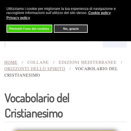
Utilizziamo i cookie per migliorare la tua esperienza di navigazione e
Skip to main content
raccogliere informazioni sull’utilizzo del sito stesso.
Cookie policy
Privacy policy
Permetti l'uso dei cookies
No, grazie
Menu
Cerca
HOME
COLLANE
EDIZIONI MEDITERRANEE
ORIZZONTI DELLO SPIRITO
VOCABOLARIO DEL
CRISTIANESIMO
Vocabolario del
Cristianesimo