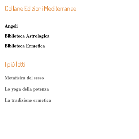
Collane Edizioni Mediterranee
Angeli
Biblioteca Astrologica
Biblioteca Ermetica
Biblioteca Magica
I più letti
Biblioteca dei Misteri
Classici dell'Occulto
Metafisica del sesso
Controluce
Lo yoga della potenza
Esoterismo e Alchimia
La tradizione ermetica
I consigli del medico
Tao-Tê-Ching di Lao-tze
I manuali di Edgar Cayce
La via dello Zen
Iniziazione
Testo classico di medicina interna dell'Imperatore Giallo
L'Altra Medicina