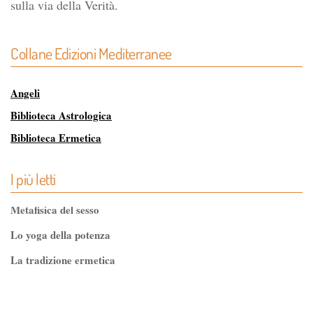
sulla via della Verità.
Collane Edizioni Mediterranee
Angeli
Biblioteca Astrologica
Biblioteca Ermetica
Biblioteca Magica
I più letti
Biblioteca dei Misteri
Classici dell'Occulto
Metafisica del sesso
Controluce
Lo yoga della potenza
Esoterismo e Alchimia
La tradizione ermetica
I consigli del medico
Tao-Tê-Ching di Lao-tze
I manuali di Edgar Cayce
La via dello Zen