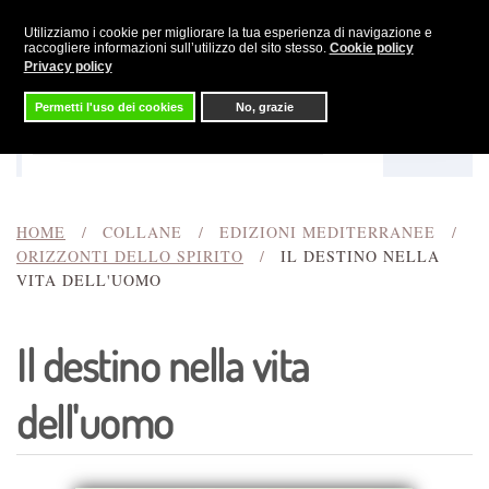
Utilizziamo i cookie per migliorare la tua esperienza di navigazione e
Skip to main content
raccogliere informazioni sull’utilizzo del sito stesso.
Cookie policy
Privacy policy
Permetti l'uso dei cookies
No, grazie
Menu
Cerca
HOME
COLLANE
EDIZIONI MEDITERRANEE
ORIZZONTI DELLO SPIRITO
IL DESTINO NELLA
VITA DELL'UOMO
Il destino nella vita
dell'uomo