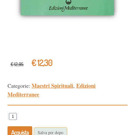
€ 12,30
€ 12,95
Maestri Spirituali
Edizioni
Categorie:
,
Mediterranee
Acquista
Salva per dopo