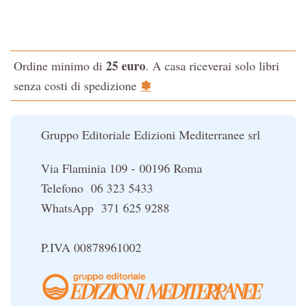
Iniziazione
Testo classico di medicina interna dell'Imperatore Giallo
L'Altra Medicina
L'evoluzione interiore dell'uomo
L'Opera Segreta
25 euro
Ordine minimo di
. A casa riceverai solo libri
La Fonte del Benessere
La Cabala
✽
senza costi di spedizione
Nonsoloscienza
Il potere del serpente
Nuova Biblioteca Ermetica
Le religioni del Tibet
Gruppo Editoriale Edizioni Mediterranee srl
Opere di Julius Evola
Orizzonti dello Spirito
Via Flaminia 109 - 00196 Roma
Pentagramma
Telefono 06 323 5433
Poteri della Mente
WhatsApp 371 625 9288
Sapere d'Oriente
Simbolica Massonica
P.IVA 00878961002
UFO
Un libro per Sempre