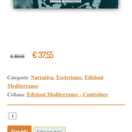
€ 37,55
€ 39,50
Narrativa
Esoterismo
Edizioni
Categorie:
,
,
Mediterranee
Edizioni Mediterranee - Controluce
Collana:
Acquista
Salva per dopo