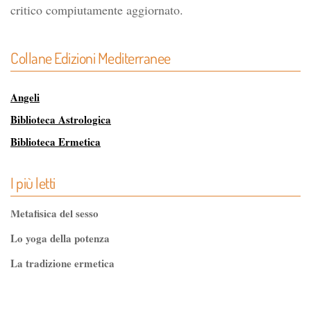
critico compiutamente aggiornato.
Collane Edizioni Mediterranee
Angeli
Biblioteca Astrologica
Biblioteca Ermetica
Biblioteca Magica
I più letti
Biblioteca dei Misteri
Classici dell'Occulto
Metafisica del sesso
Controluce
Lo yoga della potenza
Esoterismo e Alchimia
La tradizione ermetica
I consigli del medico
Tao-Tê-Ching di Lao-tze
I manuali di Edgar Cayce