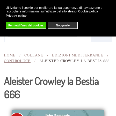
Utilizziamo i cookie per migliorare la tua esperienza di navigazione e
Skip to main content
raccogliere informazioni sull’utilizzo del sito stesso.
Cookie policy
Privacy policy
Permetti l'uso dei cookies
No, grazie
Menu
Cerca
HOME
COLLANE
EDIZIONI MEDITERRANEE
CONTROLUCE
ALEISTER CROWLEY LA BESTIA 666
Aleister Crowley la Bestia
666