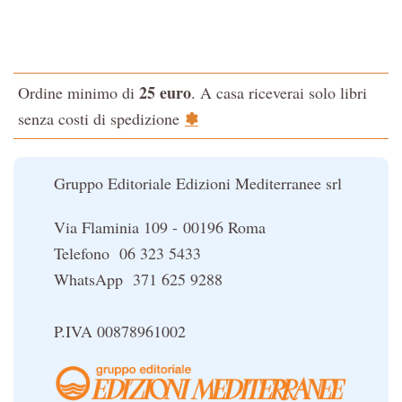
La via dello Zen
Iniziazione
Testo classico di medicina interna dell'Imperatore Giallo
L'Altra Medicina
L'evoluzione interiore dell'uomo
L'Opera Segreta
25 euro
Ordine minimo di
. A casa riceverai solo libri
La Fonte del Benessere
La Cabala
✽
senza costi di spedizione
Nonsoloscienza
Il potere del serpente
Nuova Biblioteca Ermetica
Le religioni del Tibet
Gruppo Editoriale Edizioni Mediterranee srl
Opere di Julius Evola
Orizzonti dello Spirito
Via Flaminia 109 - 00196 Roma
Pentagramma
Telefono 06 323 5433
Poteri della Mente
WhatsApp 371 625 9288
Sapere d'Oriente
Simbolica Massonica
P.IVA 00878961002
UFO
Un libro per Sempre