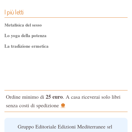
Biblioteca Magica
I più letti
Biblioteca dei Misteri
Classici dell'Occulto
Metafisica del sesso
Controluce
Lo yoga della potenza
Esoterismo e Alchimia
La tradizione ermetica
I consigli del medico
Tao-Tê-Ching di Lao-tze
I manuali di Edgar Cayce
La via dello Zen
Iniziazione
Testo classico di medicina interna dell'Imperatore Giallo
L'Altra Medicina
L'evoluzione interiore dell'uomo
L'Opera Segreta
25 euro
Ordine minimo di
. A casa riceverai solo libri
La Fonte del Benessere
La Cabala
✽
senza costi di spedizione
Nonsoloscienza
Il potere del serpente
Nuova Biblioteca Ermetica
Le religioni del Tibet
Gruppo Editoriale Edizioni Mediterranee srl
Opere di Julius Evola