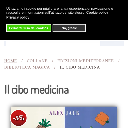
Utilizziamo i cookie per migliorare la tua esperienza di navigazione e
Skip to main content
raccogliere informazioni sull’utilizzo del sito stesso.
Cookie policy
Privacy policy
Permetti l'uso dei cookies
No, grazie
Menu
Cerca
HOME
COLLANE
EDIZIONI MEDITERRANEE
BIBLIOTECA MAGICA
IL CIBO MEDICINA
Il cibo medicina