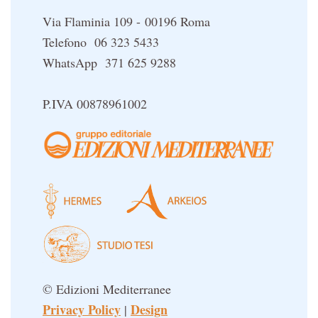
Orizzonti dello Spirito
Via Flaminia 109 - 00196 Roma
Pentagramma
Telefono 06 323 5433
Poteri della Mente
WhatsApp 371 625 9288
Sapere d'Oriente
Simbolica Massonica
P.IVA 00878961002
UFO
Un libro per Sempre
© Edizioni Mediterranee
Privacy Policy
Design
|