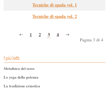
Tecniche di spada vol. 1
Tecniche di spada vol. 2
1
2
3
4
Pagina 3 di 4
I più letti
Metafisica del sesso
Lo yoga della potenza
La tradizione ermetica
Tao-Tê-Ching di Lao-tze
La via dello Zen