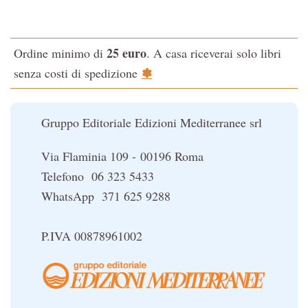
Testo classico di medicina interna dell'Imperatore Giallo
L'evoluzione interiore dell'uomo
25 euro
Ordine minimo di
. A casa riceverai solo libri
La Cabala
✽
senza costi di spedizione
Il potere del serpente
Le religioni del Tibet
Gruppo Editoriale Edizioni Mediterranee srl
Via Flaminia 109 - 00196 Roma
Telefono 06 323 5433
WhatsApp 371 625 9288
P.IVA 00878961002