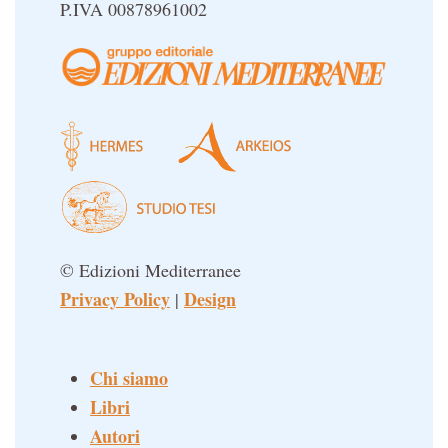
P.IVA 00878961002
© Edizioni Mediterranee
Privacy Policy
Design
|
Chi siamo
Libri
Autori