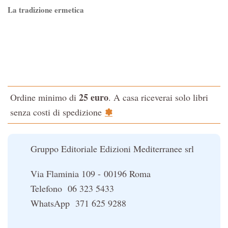
La tradizione ermetica
Tao-Tê-Ching di Lao-tze
La via dello Zen
Testo classico di medicina interna dell'Imperatore Giallo
L'evoluzione interiore dell'uomo
25 euro
Ordine minimo di
. A casa riceverai solo libri
La Cabala
✽
senza costi di spedizione
Il potere del serpente
Le religioni del Tibet
Gruppo Editoriale Edizioni Mediterranee srl
Via Flaminia 109 - 00196 Roma
Telefono 06 323 5433
WhatsApp 371 625 9288