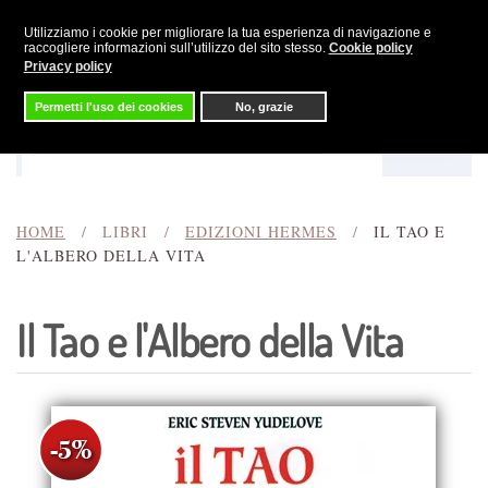
Utilizziamo i cookie per migliorare la tua esperienza di navigazione e
Skip to main content
raccogliere informazioni sull’utilizzo del sito stesso.
Cookie policy
Privacy policy
Permetti l'uso dei cookies
No, grazie
Menu
Cerca
HOME
LIBRI
EDIZIONI HERMES
IL TAO E
L'ALBERO DELLA VITA
Il Tao e l'Albero della Vita