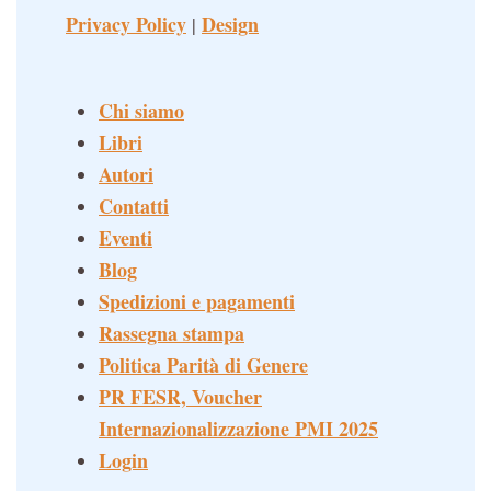
Privacy Policy
Design
|
Chi siamo
Libri
Autori
Contatti
Eventi
Blog
Spedizioni e pagamenti
Rassegna stampa
Politica Parità di Genere
PR FESR, Voucher
Internazionalizzazione PMI 2025
Login