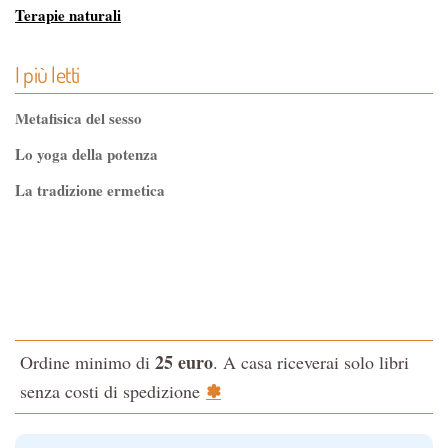
Terapie naturali
Via Magica
I più letti
Metafisica del sesso
Lo yoga della potenza
La tradizione ermetica
Tao-Tê-Ching di Lao-tze
La via dello Zen
Testo classico di medicina interna dell'Imperatore Giallo
L'evoluzione interiore dell'uomo
25 euro
Ordine minimo di
. A casa riceverai solo libri
La Cabala
✽
senza costi di spedizione
Il potere del serpente
Le religioni del Tibet