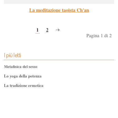
La meditazione taoista Ch'an
1
2
Pagina 1 di 2
I più letti
Metafisica del sesso
Lo yoga della potenza
La tradizione ermetica
Tao-Tê-Ching di Lao-tze
La via dello Zen
Testo classico di medicina interna dell'Imperatore Giallo