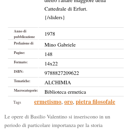
dietro l'altare maggiore della
Cattedrale di Erfurt.
{/sliders}
Anno di
1978
pubblicazione
Prefazione di
Mino Gabriele
Pagine:
148
Formato:
14x22
ISBN:
9788827209622
Tematiche:
ALCHIMIA
Macrocategorie:
Biblioteca ermetica
ermetismo
oro
pietra filosofale
,
,
Tags
Le opere di Basilio Valentino si inseriscono in un
periodo di particolare importanza per la storia