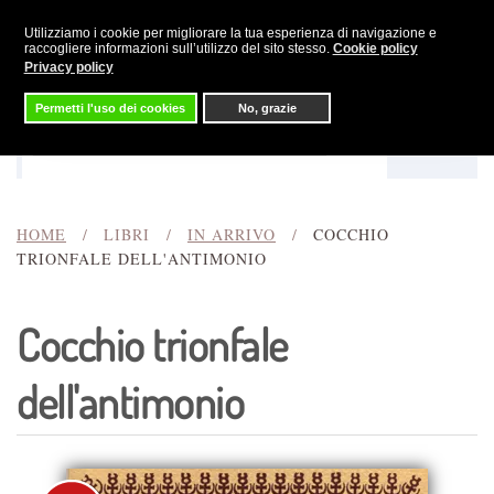
Utilizziamo i cookie per migliorare la tua esperienza di navigazione e
Skip to main content
raccogliere informazioni sull’utilizzo del sito stesso.
Cookie policy
Privacy policy
Permetti l'uso dei cookies
No, grazie
Menu
Cerca
HOME
LIBRI
IN ARRIVO
COCCHIO
TRIONFALE DELL'ANTIMONIO
Cocchio trionfale
dell'antimonio