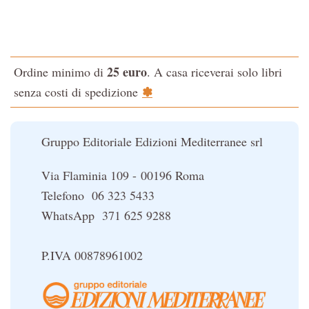
La via dello Zen
Testo classico di medicina interna dell'Imperatore Giallo
L'evoluzione interiore dell'uomo
25 euro
Ordine minimo di
. A casa riceverai solo libri
La Cabala
✽
senza costi di spedizione
Il potere del serpente
Le religioni del Tibet
Gruppo Editoriale Edizioni Mediterranee srl
Via Flaminia 109 - 00196 Roma
Telefono 06 323 5433
WhatsApp 371 625 9288
P.IVA 00878961002