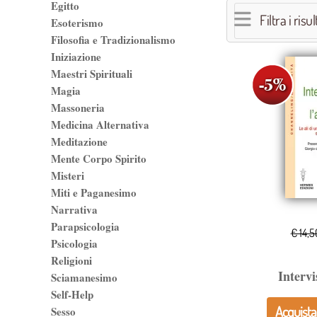
Egitto
Filtra i risul
Esoterismo
Filosofia e Tradizionalismo
Iniziazione
Maestri Spirituali
Magia
Massoneria
Medicina Alternativa
Meditazione
Mente Corpo Spirito
Misteri
Miti e Paganesimo
Narrativa
Parapsicologia
€ 14,5
Psicologia
Religioni
Intervi
Sciamanesimo
Self-Help
Acquista
Sesso