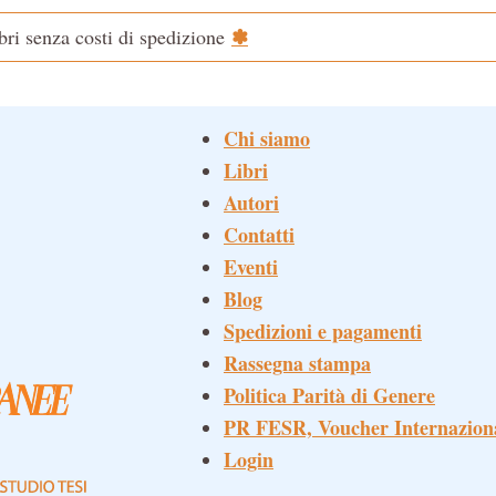
✽
ibri senza costi di spedizione
Chi siamo
Libri
Autori
Contatti
Eventi
Blog
Spedizioni e pagamenti
Rassegna stampa
Politica Parità di Genere
PR FESR, Voucher Internazion
Login