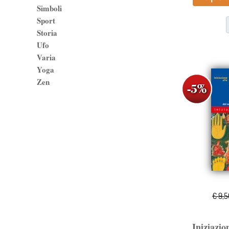
Simboli
Sport
Storia
Ufo
Varia
Yoga
Zen
€ 9,
Iniziazio