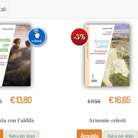
tati
€ 13,80
€ 16,65
0
€ 17,50
sta con l'aldilà
Armonie celesti
Acquista
Salva per dopo
Salva per dopo