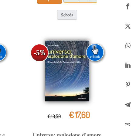
Scheda
€ 17,60
€ 18,50
 e
Universo: esplosione d'amore