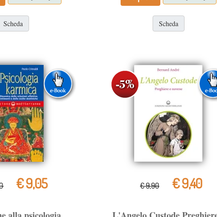
Scheda
Scheda
€ 9,05
€ 9,40
50
€ 9,90
ne alla psicologia
L'Angelo Custode Preghiere