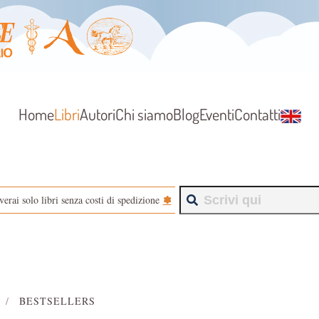
Home
Libri
Autori
Chi siamo
Blog
Eventi
Contatti
✽
verai solo libri senza costi di spedizione
BESTSELLERS