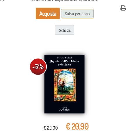
Acquista
Salva per dopo
Scheda
€ 20,90
€ 22,00