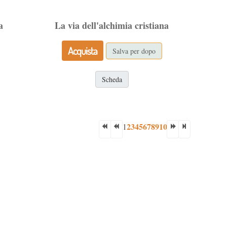
a
La via dell'alchimia cristiana
Acquista
Salva per dopo
Scheda
2
3
4
5
6
7
8
9
10
1