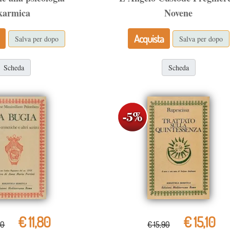
karmica
Novene
Acquista
Salva per dopo
Salva per dopo
Scheda
Scheda
€ 11,80
€ 15,10
40
€ 15,90