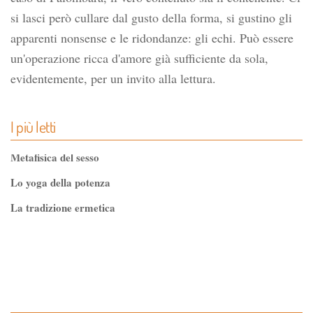
si lasci però cullare dal gusto della forma, si gustino gli
apparenti nonsense e le ridondanze: gli echi. Può essere
un'operazione ricca d'amore già sufficiente da sola,
evidentemente, per un invito alla lettura.
I più letti
Metafisica del sesso
Lo yoga della potenza
La tradizione ermetica
Tao-Tê-Ching di Lao-tze
La via dello Zen
Testo classico di medicina interna dell'Imperatore Giallo
L'evoluzione interiore dell'uomo