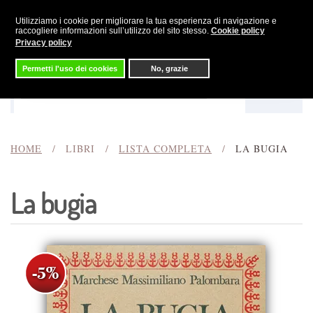
Utilizziamo i cookie per migliorare la tua esperienza di navigazione e
Skip to main content
raccogliere informazioni sull’utilizzo del sito stesso.
Cookie policy
Privacy policy
Permetti l'uso dei cookies
No, grazie
Menu
Cerca
HOME
LIBRI
LISTA COMPLETA
LA BUGIA
La bugia