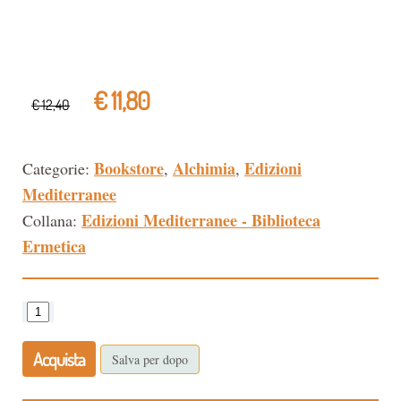
€ 11,80
€ 12,40
Bookstore
Alchimia
Edizioni
Categorie:
,
,
Mediterranee
Edizioni Mediterranee - Biblioteca
Collana:
Ermetica
Acquista
Salva per dopo