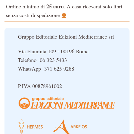
25 euro
Ordine minimo di
. A casa riceverai solo libri
La Cabala
✽
senza costi di spedizione
Il potere del serpente
Le religioni del Tibet
Gruppo Editoriale Edizioni Mediterranee srl
Via Flaminia 109 - 00196 Roma
Telefono 06 323 5433
WhatsApp 371 625 9288
P.IVA 00878961002