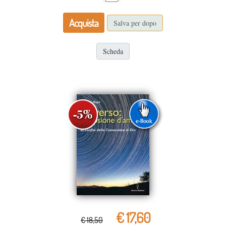
Acquista
Salva per dopo
Scheda
€ 17,60
€ 18,50