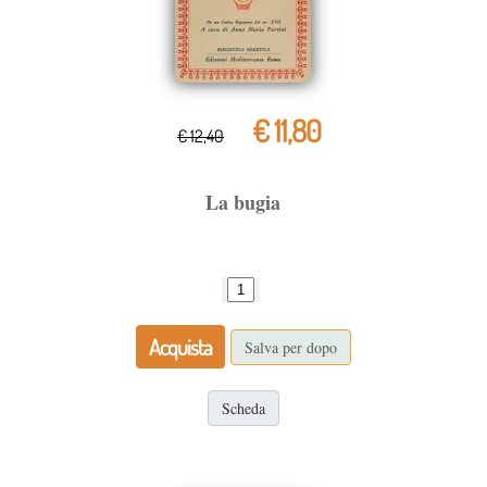
€ 11,80
€ 12,40
La bugia
Acquista
Salva per dopo
Scheda