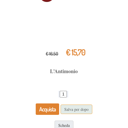
€ 15,70
€ 16,50
L’Antimonio
Acquista
Salva per dopo
Scheda