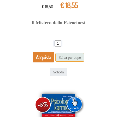
€ 18,55
€ 19,50
Il Mistero della Psicocinesi
Acquista
Salva per dopo
Scheda