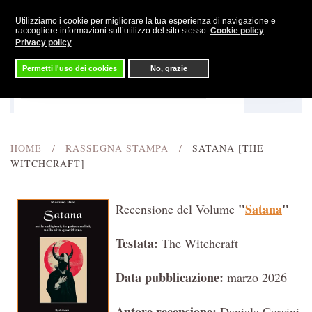
Utilizziamo i cookie per migliorare la tua esperienza di navigazione e
Skip to main content
raccogliere informazioni sull’utilizzo del sito stesso.
Cookie policy
Privacy policy
Permetti l'uso dei cookies
No, grazie
Menu
Cerca
HOME
RASSEGNA STAMPA
SATANA [THE
WITCHCRAFT]
"
Satana
"
Recensione
del Volume
Testata
:
The Witchcraft
Data
pubblicazione
:
marzo 2026
Autore
recensione
:
Daniele Corsini