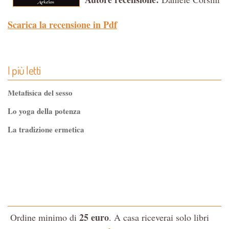
Scarica
la
recensione
in Pdf
I più letti
Metafisica del sesso
Lo yoga della potenza
La tradizione ermetica
Tao-Tê-Ching di Lao-tze
La via dello Zen
Testo classico di medicina interna dell'Imperatore Giallo
L'evoluzione interiore dell'uomo
25 euro
Ordine minimo di
. A casa riceverai solo libri
La Cabala