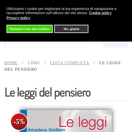
Utilizziamo i cookie per migliorare la tua esperienza di navigazione e
Skip to main content
raccogliere informazioni sull’utilizzo del sito stesso.
Cookie policy
Privacy policy
Permetti l'uso dei cookies
No, grazie
Menu
Cerca
HOME
LIBRI
LISTA COMPLETA
LE LEGGI
DEL PENSIERO
Le leggi del pensiero