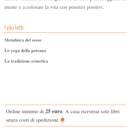
mente e a colorare la vita con pensieri positivi.
I più letti
Metafisica del sesso
Lo yoga della potenza
La tradizione ermetica
Tao-Tê-Ching di Lao-tze
La via dello Zen
Testo classico di medicina interna dell'Imperatore Giallo
L'evoluzione interiore dell'uomo
25 euro
Ordine minimo di
. A casa riceverai solo libri
La Cabala
✽
senza costi di spedizione
Il potere del serpente