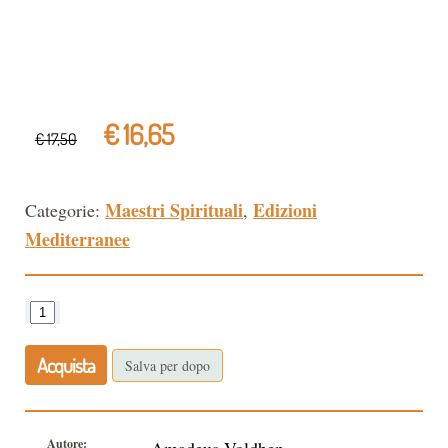
€ 16,65
€ 17,50
Maestri Spirituali
Edizioni
Categorie:
,
Mediterranee
Acquista
Salva per dopo
Autore: