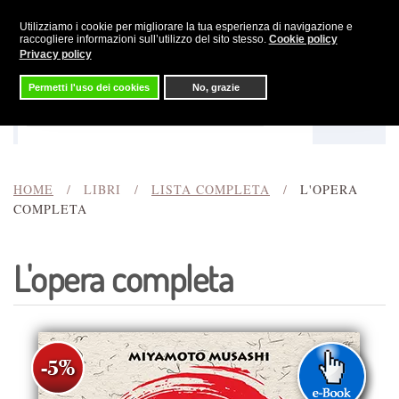
Utilizziamo i cookie per migliorare la tua esperienza di navigazione e
Skip to main content
raccogliere informazioni sull’utilizzo del sito stesso.
Cookie policy
Privacy policy
Permetti l'uso dei cookies
No, grazie
Menu
Cerca
HOME
LIBRI
LISTA COMPLETA
L'OPERA
COMPLETA
L'opera completa