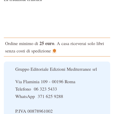
Tao-Tê-Ching di Lao-tze
La via dello Zen
Testo classico di medicina interna dell'Imperatore Giallo
L'evoluzione interiore dell'uomo
25 euro
Ordine minimo di
. A casa riceverai solo libri
La Cabala
✽
senza costi di spedizione
Il potere del serpente
Le religioni del Tibet
Gruppo Editoriale Edizioni Mediterranee srl
Via Flaminia 109 - 00196 Roma
Telefono 06 323 5433
WhatsApp 371 625 9288
P.IVA 00878961002