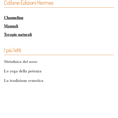
Collane Edizioni Hermes
Channeling
Manuali
Terapie naturali
Via Magica
I più letti
Metafisica del sesso
Lo yoga della potenza
La tradizione ermetica
Tao-Tê-Ching di Lao-tze
La via dello Zen
Testo classico di medicina interna dell'Imperatore Giallo