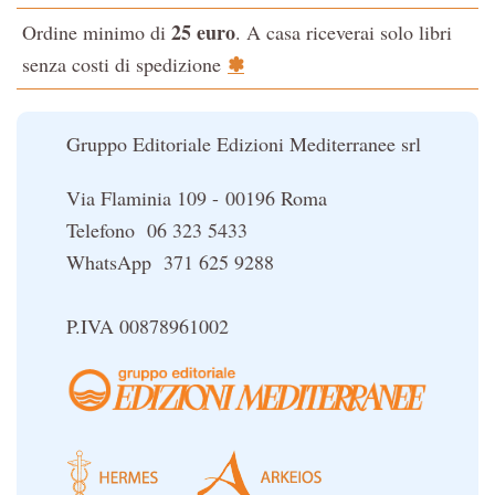
L'evoluzione interiore dell'uomo
25 euro
Ordine minimo di
. A casa riceverai solo libri
La Cabala
✽
senza costi di spedizione
Il potere del serpente
Le religioni del Tibet
Gruppo Editoriale Edizioni Mediterranee srl
Via Flaminia 109 - 00196 Roma
Telefono 06 323 5433
WhatsApp 371 625 9288
P.IVA 00878961002