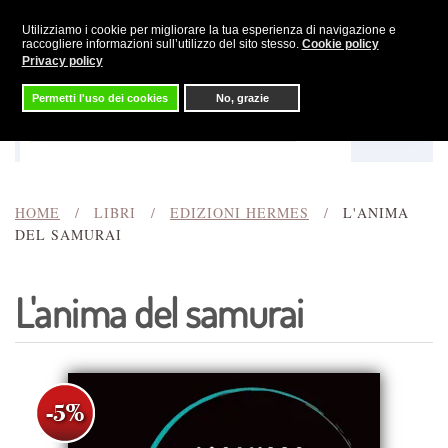
Utilizziamo i cookie per migliorare la tua esperienza di navigazione e
Skip to main content
raccogliere informazioni sull’utilizzo del sito stesso.
Cookie policy
Privacy policy
Permetti l'uso dei cookies
No, grazie
Menu
Cerca
HOME
LIBRI
EDIZIONI HERMES
L'ANIMA
DEL SAMURAI
L'anima del samurai