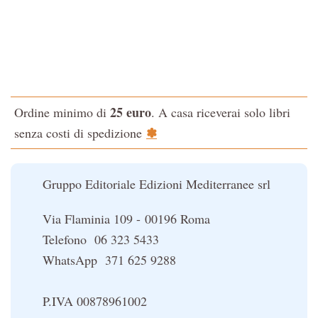
Tao-Tê-Ching di Lao-tze
La via dello Zen
Testo classico di medicina interna dell'Imperatore Giallo
L'evoluzione interiore dell'uomo
25 euro
Ordine minimo di
. A casa riceverai solo libri
La Cabala
✽
senza costi di spedizione
Il potere del serpente
Le religioni del Tibet
Gruppo Editoriale Edizioni Mediterranee srl
Via Flaminia 109 - 00196 Roma
Telefono 06 323 5433
WhatsApp 371 625 9288
P.IVA 00878961002