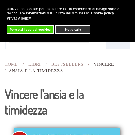
Utilizziamo i cookie per migliorare la tua esperienza di navigazione e
Skip to main content
raccogliere informazioni sull’utilizzo del sito stesso.
Cookie policy
Privacy policy
Permetti l'uso dei cookies
No, grazie
Menu
Cerca
HOME
LIBRI
BESTSELLERS
VINCERE
L'ANSIA E LA TIMIDEZZA
Vincere l'ansia e la
timidezza