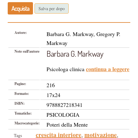
Acquista
Salva per dopo
Autore:
Barbara G. Markway, Gregory P.
Markway
Barbara G. Markway
Note sull'autore
continua a leggere
Psicologa clinica
Pagine:
216
Formato:
17x24
ISBN:
9788827218341
Tematiche:
PSICOLOGIA
Macrocategorie:
Poteri della Mente
crescita interiore
motivazione
,
,
Tags