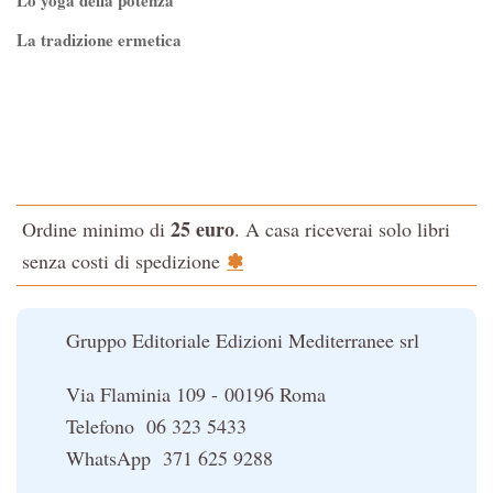
Lo yoga della potenza
La tradizione ermetica
Tao-Tê-Ching di Lao-tze
La via dello Zen
Testo classico di medicina interna dell'Imperatore Giallo
L'evoluzione interiore dell'uomo
25 euro
Ordine minimo di
. A casa riceverai solo libri
La Cabala
✽
senza costi di spedizione
Il potere del serpente
Le religioni del Tibet
Gruppo Editoriale Edizioni Mediterranee srl
Via Flaminia 109 - 00196 Roma
Telefono 06 323 5433
WhatsApp 371 625 9288