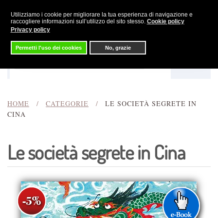
Utilizziamo i cookie per migliorare la tua esperienza di navigazione e
Skip to main content
raccogliere informazioni sull’utilizzo del sito stesso.
Cookie policy
Privacy policy
Permetti l'uso dei cookies
No, grazie
Menu
Cerca
HOME
CATEGORIE
LE SOCIETÀ SEGRETE IN
CINA
Le società segrete in Cina