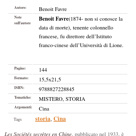
Autore:
Benoit Favre
Note
Benoit Favre
(1874- non si conosce la
sull'autore
data di morte), tenente colonnello
francese, fu direttore dell’Istituto
franco-cinese dell’Università di Lione.
Pagine:
144
Formato:
15,5x21,5
ISBN:
9788827228845
Tematiche:
MISTERO, STORIA
Argomenti:
Cina
storia
Cina
,
Tags
Les Sociétés secrètes en Chine
, pubblicato nel 1933, è