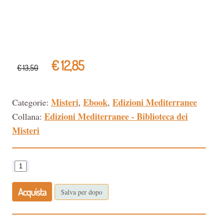
€ 12,85
€ 13,50
Misteri
Ebook
Edizioni Mediterranee
Categorie:
,
,
Edizioni Mediterranee - Biblioteca dei
Collana:
Misteri
Acquista
Salva per dopo