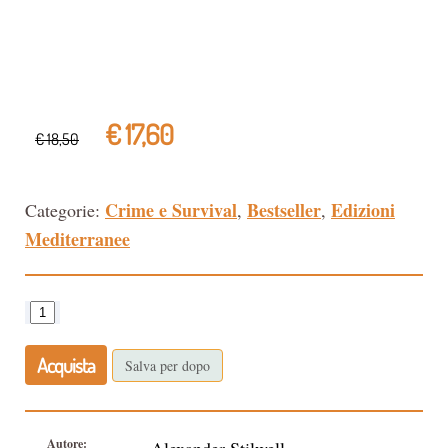
€ 17,60
€ 18,50
Crime e Survival
Bestseller
Edizioni
Categorie:
,
,
Mediterranee
Acquista
Salva per dopo
Autore: