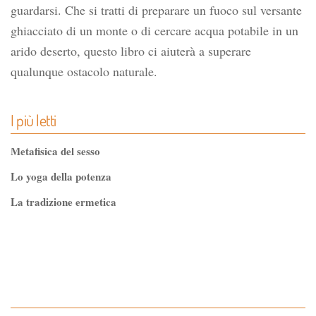
guardarsi. Che si tratti di preparare un fuoco sul versante
ghiacciato di un monte o di cercare acqua potabile in un
arido deserto, questo libro ci aiuterà a superare
qualunque ostacolo naturale.
I più letti
Metafisica del sesso
Lo yoga della potenza
La tradizione ermetica
Tao-Tê-Ching di Lao-tze
La via dello Zen
Testo classico di medicina interna dell'Imperatore Giallo
L'evoluzione interiore dell'uomo