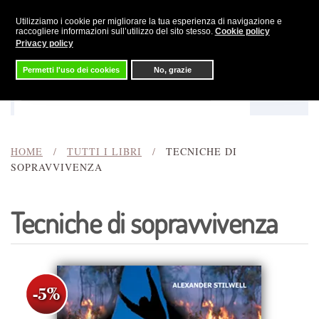
Utilizziamo i cookie per migliorare la tua esperienza di navigazione e
Skip to main content
raccogliere informazioni sull’utilizzo del sito stesso.
Cookie policy
Privacy policy
Permetti l'uso dei cookies
No, grazie
Menu
Cerca
HOME
TUTTI I LIBRI
TECNICHE DI
SOPRAVVIVENZA
Tecniche di sopravvivenza