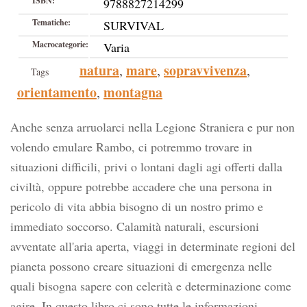
ISBN:
9788827214299
Tematiche:
SURVIVAL
Macrocategorie:
Varia
natura
mare
sopravvivenza
,
,
,
Tags
orientamento
montagna
,
Anche senza arruolarci nella Legione Straniera e pur non
volendo emulare Rambo, ci potremmo trovare in
situazioni difficili, privi o lontani dagli agi offerti dalla
civiltà, oppure potrebbe accadere che una persona in
pericolo di vita abbia bisogno di un nostro primo e
immediato soccorso. Calamità naturali, escursioni
avventate all'aria aperta, viaggi in determinate regioni del
pianeta possono creare situazioni di emergenza nelle
quali bisogna sapere con celerità e determinazione come
agire. In questo libro ci sono tutte le informazioni