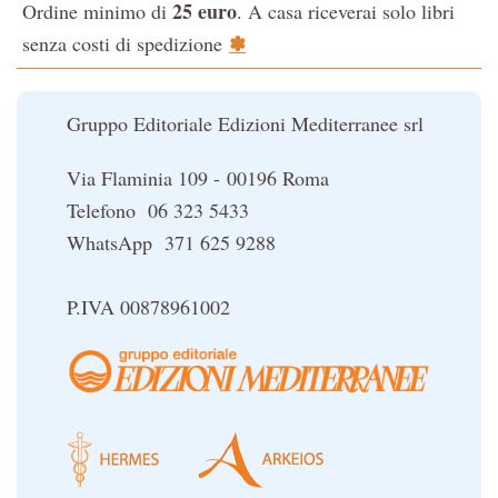
25 euro
Ordine minimo di
. A casa riceverai solo libri
La Cabala
✽
senza costi di spedizione
Il potere del serpente
Le religioni del Tibet
Gruppo Editoriale Edizioni Mediterranee srl
Via Flaminia 109 - 00196 Roma
Telefono 06 323 5433
WhatsApp 371 625 9288
P.IVA 00878961002