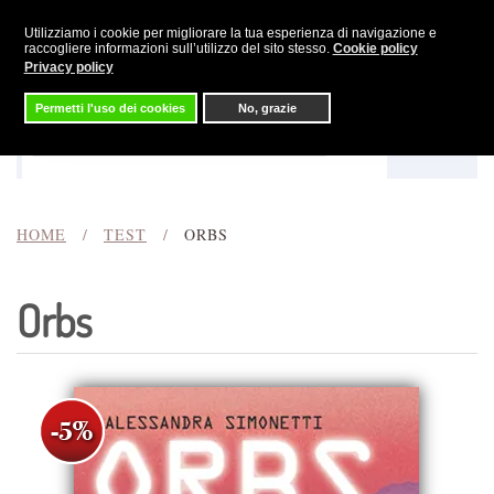
Utilizziamo i cookie per migliorare la tua esperienza di navigazione e
Skip to main content
raccogliere informazioni sull’utilizzo del sito stesso.
Cookie policy
Privacy policy
Permetti l'uso dei cookies
No, grazie
Menu
Cerca
HOME
TEST
ORBS
Orbs