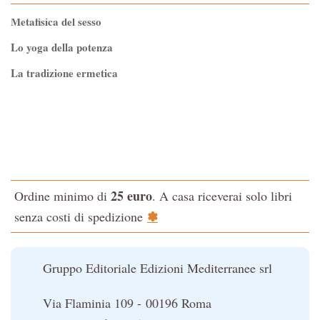
Metafisica del sesso
Lo yoga della potenza
La tradizione ermetica
Tao-Tê-Ching di Lao-tze
La via dello Zen
Testo classico di medicina interna dell'Imperatore Giallo
L'evoluzione interiore dell'uomo
25 euro
Ordine minimo di
. A casa riceverai solo libri
La Cabala
✽
senza costi di spedizione
Il potere del serpente
Le religioni del Tibet
Gruppo Editoriale Edizioni Mediterranee srl
Via Flaminia 109 - 00196 Roma