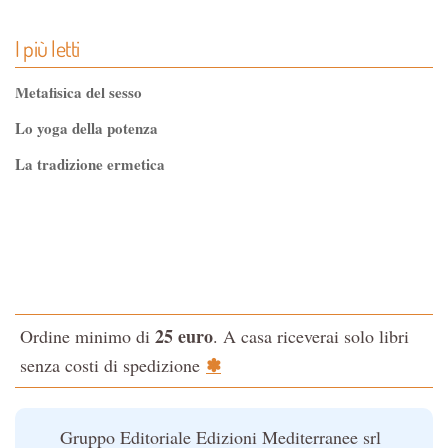
I più letti
Metafisica del sesso
Lo yoga della potenza
La tradizione ermetica
Tao-Tê-Ching di Lao-tze
La via dello Zen
Testo classico di medicina interna dell'Imperatore Giallo
L'evoluzione interiore dell'uomo
25 euro
Ordine minimo di
. A casa riceverai solo libri
La Cabala
✽
senza costi di spedizione
Il potere del serpente
Le religioni del Tibet
Gruppo Editoriale Edizioni Mediterranee srl