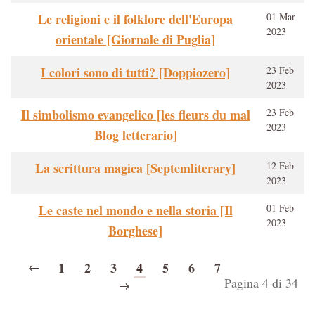
Le religioni e il folklore dell'Europa
01 Mar
2023
orientale [Giornale di Puglia]
I colori sono di tutti? [Doppiozero]
23 Feb
2023
Il simbolismo evangelico [les fleurs du mal
23 Feb
2023
Blog letterario]
La scrittura magica [Septemliterary]
12 Feb
2023
Le caste nel mondo e nella storia [Il
01 Feb
2023
Borghese]
1
2
3
4
5
6
7
Pagina 4 di 34